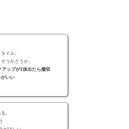
スタイル。
りそうかどうか。
クアップが1体出たら撤収
子がいい
べる。
う