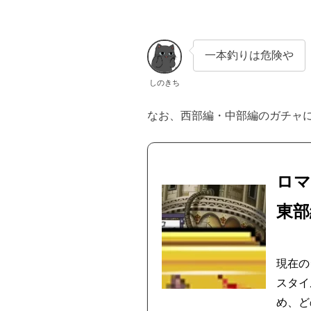
一本釣りは危険や
しのきち
なお、西部編・中部編のガチャ
ロマ
東部
現在の
スタイ
め、ど