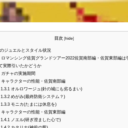
目次
[
hide
]
のジュエルとスタイル状況
ロマンシング佐賀グランドツアー2022佐賀南部編・佐賀東部編は
て実際引いたかどうか
ガチャの実施期間
キャラクターの性能・佐賀南部編
1.3.1
オルロワージュ(針の城にも劣るまい)
1.3.2
めがみ(最終防衛システム？)
1.3.3
モニカ(たまには休息を)
キャラクターの性能・佐賀東部編
1.4.1
ノエル(研ぎ澄ました心で)
1.4.2
カタリナ(神前の誓)