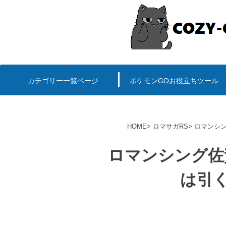
コ
ン
テ
プ
ン
ツ
へ
カテゴリー一覧ページ
ポケモンGOお役立ちツール
エルデンリング
ポケモンGO
ロマサガRS
キングオブキングスG+攻略
PvP用(ゴーバトルリ
個体値一括チェッカー
HOME
ロマサガRS
ロマンシン
ロマンシング佐
は引