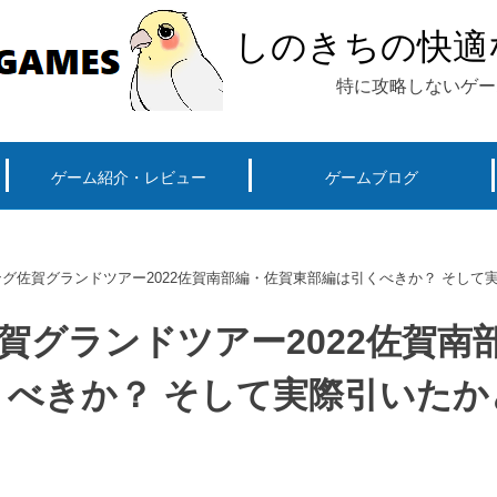
ダブルガチャだと
しのきちの快適
レイヤーのジュエ
特に攻略しないゲー
これ以上欲するか
ゲーム紹介・レビュー
ゲームブログ
ーグ用)ポケモン
スマートフォン(android iPhone)
PS4
パソコン(steam, アプリ, ブラウザ)
グ佐賀グランドツアー2022佐賀南部編・佐賀東部編は引くべきか？ そして
賀グランドツアー2022佐賀南
くべきか？ そして実際引いたか