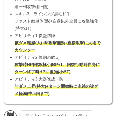
縦一列攻撃(斬+熱)
スキル3 ライジング黒毛和牛
ファスト敵単体(熱)+自身以外全員に攻撃強化
(特大/1T)
アビリティ1 炎堅防陣
被ダメ軽減(大)+熱攻撃無効+直接攻撃に火術で
カウンター
アビリティ2 倹約の教え
攻撃時HP回復(極小)BP+1、回復行動時自身に
ターン終了時HP回復(極小/5T)
アビリティ3 大器晩成・防
与ダメ上昇(特大)+ターン開始時に永続の被ダ
メ軽減(中/5回まで)