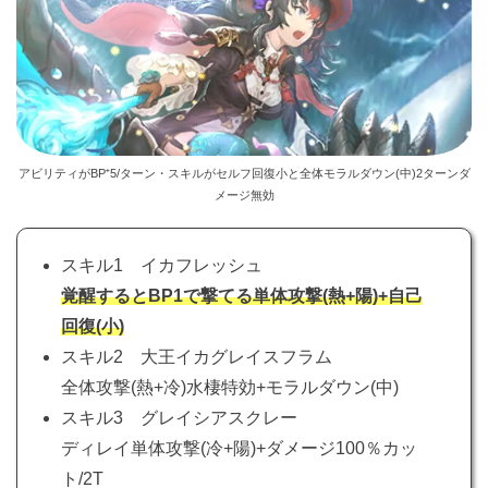
アビリティがBP⁺5/ターン・スキルがセルフ回復小と全体モラルダウン(中)2ターンダ
メージ無効
スキル1 イカフレッシュ
覚醒するとBP1で撃てる単体攻撃(熱+陽)+自己
回復(小)
スキル2 大王イカグレイスフラム
全体攻撃(熱+冷)水棲特効+モラルダウン(中)
スキル3 グレイシアスクレー
ディレイ単体攻撃(冷+陽)+ダメージ100％カッ
ト/2T