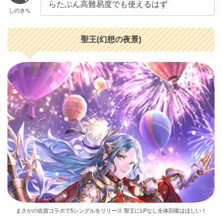
らたぶん高難易度でも使えるはず
しのきち
聖王(幻想の夜景)
まさかの佐賀コラボで5シングルをリリース 聖王にLPなし全体回復はほしい！