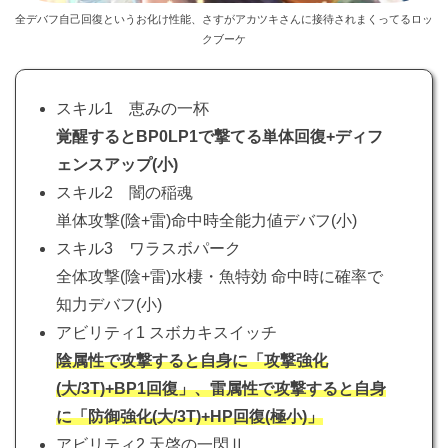
全デバフ自己回復というお化け性能、さすがアカツキさんに接待されまくってるロッ
クブーケ
スキル1 恵みの一杯
覚醒するとBP0LP1で撃てる単体回復+ディフ
ェンスアップ(小)
スキル2 闇の稲魂
単体攻撃(陰+雷)命中時全能力値デバフ(小)
スキル3 ワラスボパーク
全体攻撃(陰+雷)水棲・魚特効 命中時に確率で
知力デバフ(小)
アビリティ1 スボカキスイッチ
陰属性で攻撃すると自身に「攻撃強化
(大/3T)+BP1回復」、雷属性で攻撃すると自身
に「防御強化(大/3T)+HP回復(極小)」
アビリティ2 天啓の一閃Ⅱ