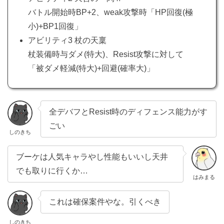
バトル開始時BP+2、weak攻撃時「HP回復(極
小)+BP1回復」
アビリティ3 杖の天稟
杖装備時与ダメ(特大)、Resist攻撃に対して
「被ダメ軽減(特大)+回避(確率大)」
全デバフとResist時のディフェンス能力がす
ごい
しのきち
ブーケは人気キャラやし性能もいいし天井
でも取りに行くか…
はみまる
これは確保案件やな。引くべき
しのきち