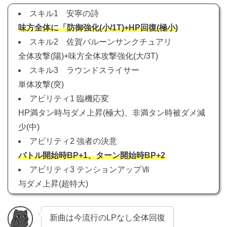
スキル1 安寧の詩
味方全体に「防御強化(小/1T)+HP回復(極小)
スキル2 佐賀バルーンサンクチュアリ
全体攻撃(陽)+味方全体攻撃強化(大/3T)
スキル3 ラウンドスライサー
単体攻撃(突)
アビリティ1 臨機応変
HP満タン時与ダメ上昇(極大)、非満タン時被ダメ減
少(中)
アビリティ2 強者の決意
バトル開始時BP+1、ターン開始時BP+2
アビリティ3 テンションアップⅦ
与ダメ上昇(超特大)
新曲は今流行のLPなし全体回復