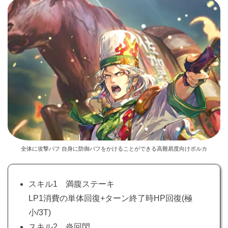
全体に攻撃バフ 自身に防御バフをかけることができる高難易度向けポルカ
スキル1 満腹ステーキ
LP1消費の単体回復+ターン終了時HP回復(極
小/3T)
スキル2 炎回閃