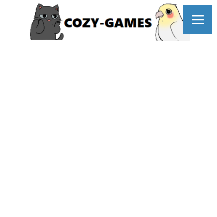
コ
ン
テ
やはり今年も佐賀コラボは
ン
引かざるを得ない！！
ツ
へ