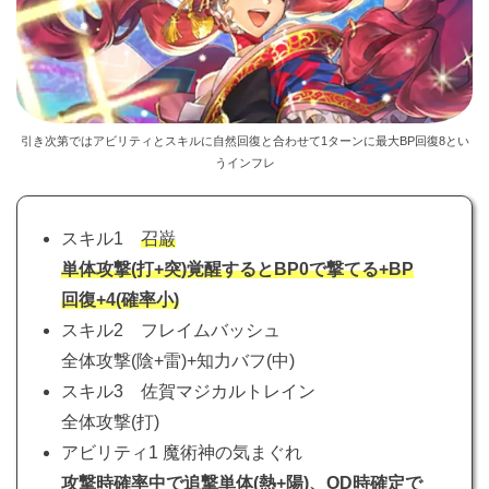
引き次第ではアビリティとスキルに自然回復と合わせて1ターンに最大BP回復8とい
うインフレ
スキル1
召巌
単体攻撃(打+突)覚醒するとBP0で撃てる+BP
回復+4(確率小)
スキル2 フレイムバッシュ
全体攻撃(陰+雷)+知力バフ(中)
スキル3 佐賀マジカルトレイン
全体攻撃(打)
アビリティ1 魔術神の気まぐれ
攻撃時確率中で追撃単体(熱+陽)、OD時確定で