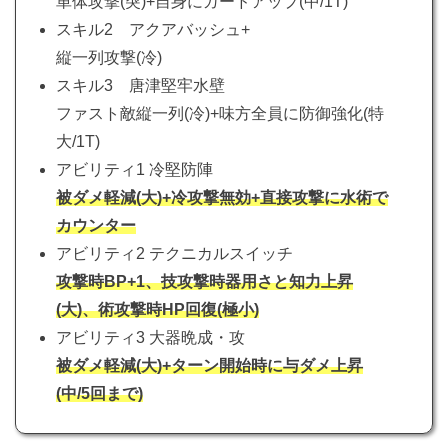
単体攻撃(突)+自身にガードアップ(中/1T)
スキル2 アクアバッシュ+
縦一列攻撃(冷)
スキル3 唐津堅牢水壁
ファスト敵縦一列(冷)+味方全員に防御強化(特
大/1T)
アビリティ1 冷堅防陣
被ダメ軽減(大)+冷攻撃無効+直接攻撃に水術で
カウンター
アビリティ2 テクニカルスイッチ
攻撃時BP+1、技攻撃時器用さと知力上昇
(大)、術攻撃時HP回復(極小)
アビリティ3 大器晩成・攻
被ダメ軽減(大)+ターン開始時に与ダメ上昇
(中/5回まで)