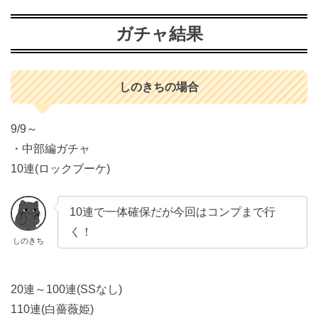
ガチャ結果
しのきちの場合
9/9～
・中部編ガチャ
10連(ロックブーケ)
10連で一体確保だが今回はコンプまで行
く！
しのきち
20連～100連(SSなし)
110連(白薔薇姫)