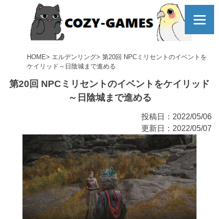
コ
ELDEN
ン
テ
ン
ツ
RING
HOME
エルデンリング
第20回 NPCミリセントのイベントを
へ
ケイリッド～日陰城まで進める
第20回 NPCミリセントのイベントをケイリッド
～日陰城まで進める
投稿日：2022/05/06
更新日：2022/05/07