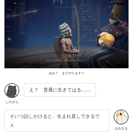
あれ？ まだやります？
え？ 普通に生きてはる……
しのきち
そいつ話しかけると、生まれ直しできるで
ぇ
はみまる