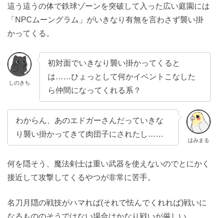
這う這うの体で鉄球ゾーンを突破して入った広い庭園には
「NPCムーングラム」がいきなり有無を言わさず襲い掛
かってくる。
初対面でいきなり襲い掛かってくると
は……ひょっとして何かイベントこなした
しのきち
ら仲間になってくれる系？
わからん、あのエドガーさんだっていきな
り襲い掛かってきて肉団子にされたし……
はみまる
何を隠そう、魔法剣士は重い武器を使えないのでとにかく
接近して攻撃してくるやつが非常に苦手。
名刀月隠の戦技がハマれば(それで怯んでくれれば)戦いに
なるもののそうではない場合はかなり戦いが厳しい。