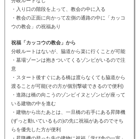
分岐ルートなし
・入り口の階段を上って、教会の中に入る
・教会の正面に向かって左側の通路の中に「カッコ
ウの教会」の祝福あり
祝福「カッコウの教会」から
分岐ルートはないが、脇道から楽に行くことが可能
・墓場ゾーンは抱きついてくるゾンビがいるので注
意
・スタート後すぐにある橋は渡らなくても脇道から
渡ることが可能(その方が個別撃破できるので便利)
・進路は橋の向こうのゾンビイヌとゾンビが座って
いる建物の中を進む
・建物から出たあとは、一旦橋の右手にある昇降機
(ずっと動いているもの)の先に祝福があるのでそち
らを優先した方が便利
・昇降機の登った先の建物に祝福「学び舎の一室」