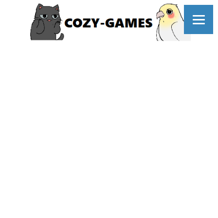
コ
ELDEN
ン
テ
ン
ツ
RING
へ