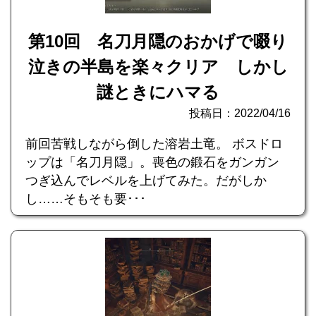
第10回 名刀月隠のおかげで啜り
泣きの半島を楽々クリア しかし
謎ときにハマる
投稿日：2022/04/16
前回苦戦しながら倒した溶岩土竜。 ボスドロ
ップは「名刀月隠」。喪色の鍛石をガンガン
つぎ込んでレベルを上げてみた。だがしか
し……そもそも要･･･