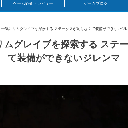
RING
ゲーム紹介・レビュー
ゲームブログ
ーグ用)ポケモン
スマートフォン(android iPhone)
PS4
パソコン(steam, アプリ, ブラウザ)
 一気にリムグレイブを探索する ステータスが足りなくて装備ができないジ
リムグレイブを探索する ステ
て装備ができないジレンマ