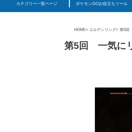
カテゴリー一覧ページ
ポケモンGOお役立ちツール
エルデンリング
ポケモンGO
ロマサガRS
キングオブキングスG+攻略
PvP用(ゴーバトルリ
個体値一括チェッカー
HOME
エルデンリング
第5回
第5回 一気に