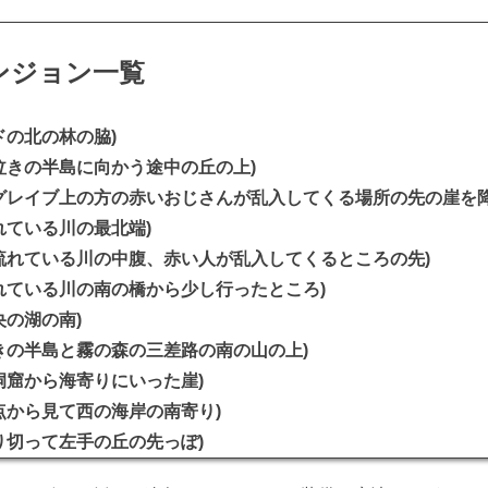
ンジョン一覧
ドの北の林の脇)
泣きの半島に向かう途中の丘の上)
グレイブ上の方の赤いおじさんが乱入してくる場所の先の崖を降
れている川の最北端)
流れている川の中腹、赤い人が乱入してくるところの先)
れている川の南の橋から少し行ったところ)
央の湖の南)
きの半島と霧の森の三差路の南の山の上)
洞窟から海寄りにいった崖)
点から見て西の海岸の南寄り)
り切って左手の丘の先っぽ)