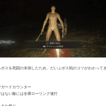
るボスを死闘の末倒したため、だいぶボス戦のコツがわかって
でガードカウンター
ではない敵には全裸ローリング連打
もまた然り。