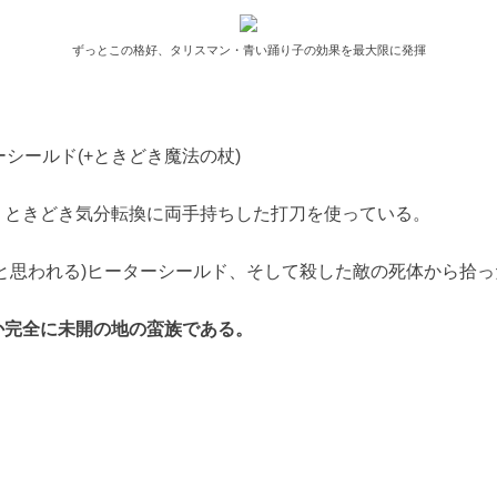
ずっとこの格好、タリスマン・青い踊り子の効果を最大限に発揮
シールド(+ときどき魔法の杖)
、ときどき気分転換に両手持ちした打刀を使っている。
と思われる)ヒーターシールド、そして殺した敵の死体から拾
か完全に未開の地の蛮族である。