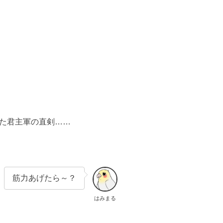
った君主軍の直剣……
筋力あげたら～？
はみまる