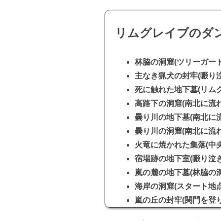
リムグレイブのダ
林脇の洞窟(ツリーガー
主なき猟犬の封牢(啜り
死に触れた地下墓(リム
高路下の洞窟(南北に流
曇り川の地下墓(南北に
曇り川の洞窟(南北に流
火竜に焼かれた集落(中
宿場跡の地下室(啜り泣
嵐の麓の地下墓(林脇の
海岸の洞窟(スタート地
嵐の丘の封牢(関門を登