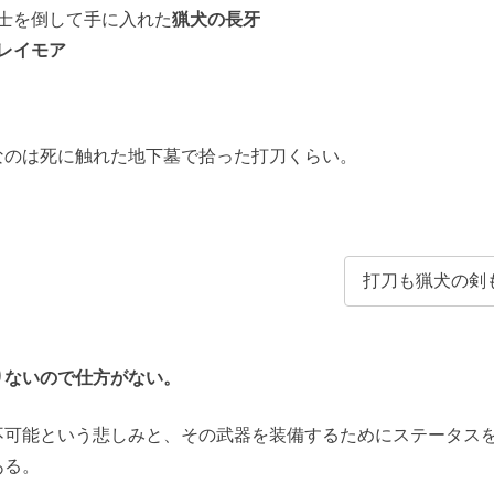
士を倒して手に入れた
猟犬の長牙
レイモア
。
なのは死に触れた地下墓で拾った打刀くらい。
打刀も猟犬の剣
りないので仕方がない。
不可能という悲しみと、その武器を装備するためにステータス
ある。