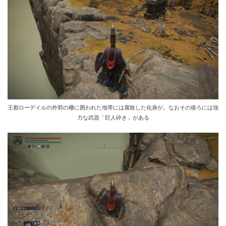
王都ローデイルの外郭の柵に囲われた地帯には腐敗した化身が。なおその後ろには強
力な武器「巨人砕き」がある