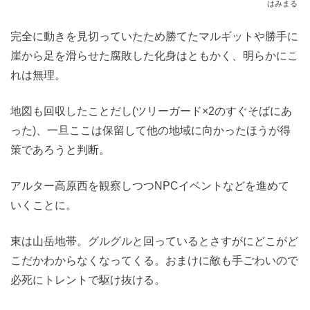
はみまる
完全に動きを見切っていたため勝てたマルギットや勝手に
崖から足を滑らせた腐敗した化身はともかく、明らかにこ
れは無理。
地図も回収したことだし(ツリーガード×2のすぐそばにあ
った)、一旦ここは保留して他の地域に向かったほうが得
策であろうと判断。
アルター高原西を観察しつつNPCイベントなどを進めて
いくことに。
東は山岳地帯。グルグルと回っているとさすがにどこがど
こだかわからなくなってくる。おまけに敵も手ごわいので
必死にトレントで駆け抜ける。