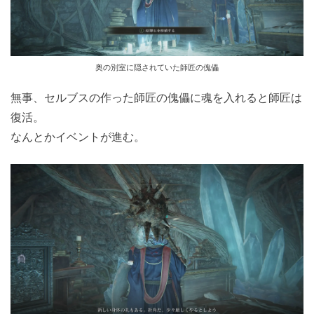
奥の別室に隠されていた師匠の傀儡
無事、セルブスの作った師匠の傀儡に魂を入れると師匠は
復活。
なんとかイベントが進む。