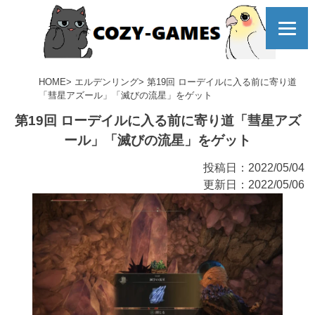
コ
ELDEN
ン
テ
ン
ツ
RING
HOME
エルデンリング
第19回 ローデイルに入る前に寄り道
へ
「彗星アズール」「滅びの流星」をゲット
第19回 ローデイルに入る前に寄り道「彗星アズ
ール」「滅びの流星」をゲット
投稿日：2022/05/04
更新日：2022/05/06