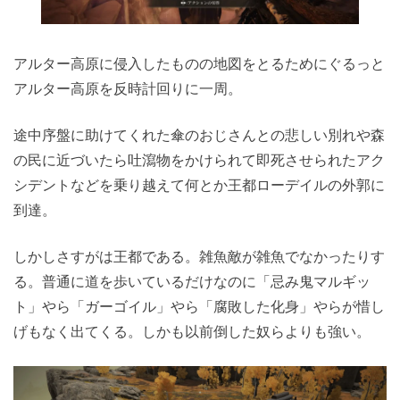
アルター高原に侵入したものの地図をとるためにぐるっと
アルター高原を反時計回りに一周。
途中序盤に助けてくれた傘のおじさんとの悲しい別れや森
の民に近づいたら吐瀉物をかけられて即死させられたアク
シデントなどを乗り越えて何とか王都ローデイルの外郭に
到達。
しかしさすがは王都である。雑魚敵が雑魚でなかったりす
る。普通に道を歩いているだけなのに「忌み鬼マルギッ
ト」やら「ガーゴイル」やら「腐敗した化身」やらが惜し
げもなく出てくる。しかも以前倒した奴らよりも強い。