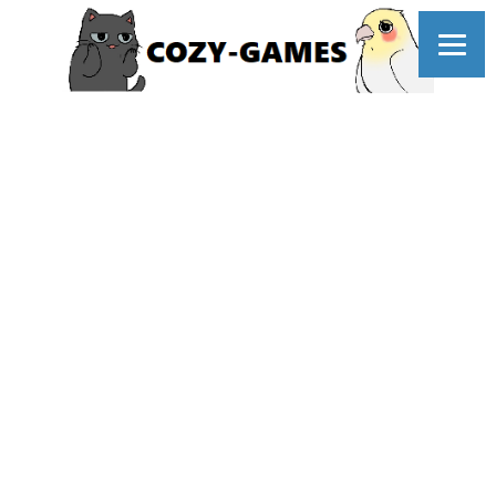
コ
ELDEN
ン
テ
ン
ツ
RING
へ