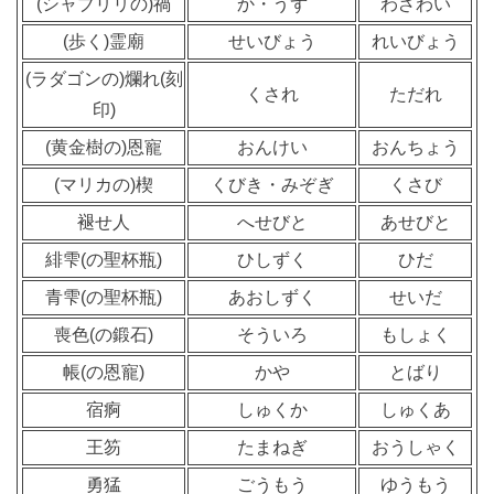
(シャブリリの)禍
か・うず
わざわい
(歩く)霊廟
せいびょう
れいびょう
(ラダゴンの)爛れ(刻
くされ
ただれ
印)
(黄金樹の)恩寵
おんけい
おんちょう
(マリカの)楔
くびき・みぞぎ
くさび
褪せ人
へせびと
あせびと
緋雫(の聖杯瓶)
ひしずく
ひだ
青雫(の聖杯瓶)
あおしずく
せいだ
喪色(の鍛石)
そういろ
もしょく
帳(の恩寵)
かや
とばり
宿痾
しゅくか
しゅくあ
王笏
たまねぎ
おうしゃく
勇猛
ごうもう
ゆうもう