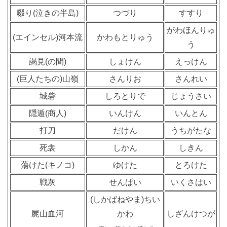
啜り(泣きの半島)
つづり
すすり
がわほんりゅ
(エインセル)河本流
かわもとりゅう
う
謁見(の間)
しょけん
えっけん
(巨人たちの)山嶺
さんりお
さんれい
城砦
しろとりで
じょうさい
隠遁(商人)
いんけん
いんとん
打刀
だけん
うちがたな
死衾
しかん
しきん
蕩けた(キノコ)
ゆけた
とろけた
戦灰
せんぱい
いくさはい
(しかばねやま)ちい
屍山血河
かわ
しざんけつが