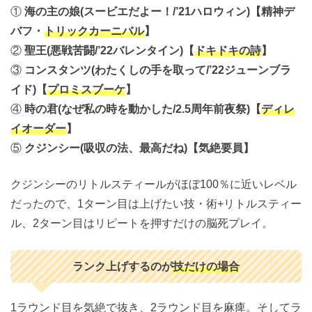
①
海の主の娘(スービエだよー！/’21ハロウィン)【精神デ
バフ・
トリックカーニバル
】
②
聖王(悪戦苦闘/’22バレンタイン)【
ドキドキの詩
】
③
コンスタンツ(わたくしの手を取って/’22ジューンブラ
イド)【
プロミスブーケ
】
④
時の君(なぜ私の時を動かした/2.5周年前夜祭)【
ディレ
イオーダー
】
⑤
クジンシー(吸収の法、最高だね)【気絶要員】
クジンシーのリトルスティールがほぼ100％に近いレベル
だったので、1ターン目は上げたい技・術+リトルスティー
ル、2ターン目はリピートを押すだけの脳死プレイ。
ランク上げするのが
技だけの場合
1ラウンド目を気絶で抜き、2ラウンド目を麻痺。そしてラ