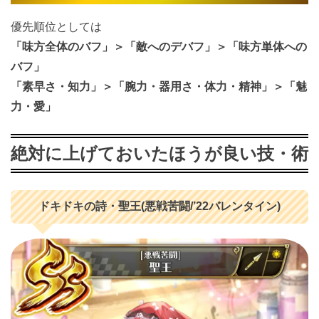
優先順位としては
「味方全体のバフ」＞「敵へのデバフ」＞「味方単体への
バフ」
「素早さ・知力」＞「腕力・器用さ・体力・精神」＞「魅
力・愛」
絶対に上げておいたほうが良い技・術
ドキドキの詩・聖王(悪戦苦闘/’22バレンタイン)