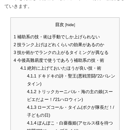
ていきます。
目次
[
hide
]
1
補助系の技・術は手動でしか上げられない
2
技ランク上げはどれくらいの効果があるのか
3
技か術かでランクの上がるタイミングが異なる
4
今後高難易度で使うであろう補助系の技・術
4.1
絶対に上げておいたほうが良い技・術
4.1.1
ドキドキの詩・聖王(悪戦苦闘/’22バレン
タイン)
4.1.2
トリックカーニバル・海の主の娘(スー
ビエだよー！/’21ハロウィン)
4.1.3
ローズコール・タイム(ボクが隊長だ！/
子どもの日)
4.1.4
ぽんぽこ・白薔薇姫(アセルス様を待つ