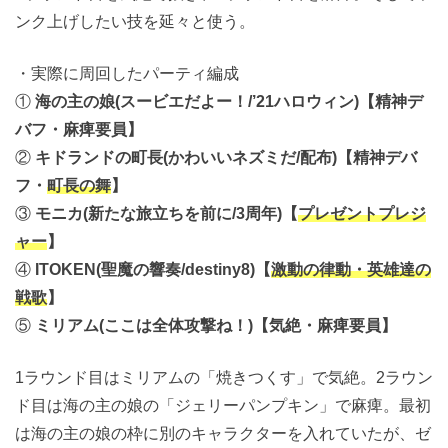
ンク上げしたい技を延々と使う。
・実際に周回したパーティ編成
①
海の主の娘(スービエだよー！/’21ハロウィン)【精神デ
バフ・麻痺要員】
②
キドランドの町長(かわいいネズミだ/配布)【精神デバ
フ・
町長の舞
】
③
モニカ(新たな旅立ちを前に/3周年)【
プレゼントプレジ
ャー
】
④
ITOKEN(聖魔の響奏/destiny8)【
激動の律動・英雄達の
戦歌
】
⑤
ミリアム(ここは全体攻撃ね！)【気絶・麻痺要員】
1ラウンド目はミリアムの「焼きつくす」で気絶。2ラウン
ド目は海の主の娘の「ジェリーパンプキン」で麻痺。最初
は海の主の娘の枠に別のキャラクターを入れていたが、ゼ