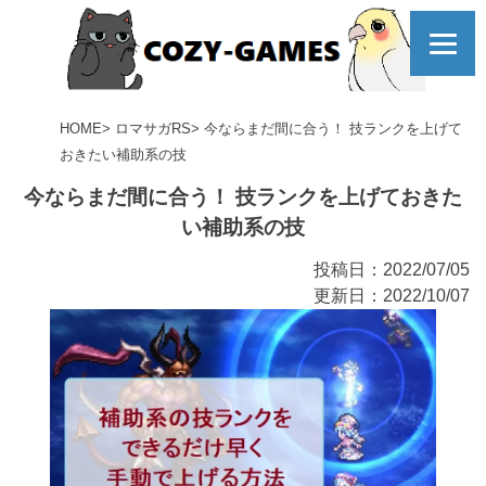
コ
ン
テレビを見ながら
テ
無心でポチポチする
ン
ツ
苦行！
HOME
ロマサガRS
今ならまだ間に合う！ 技ランクを上げて
へ
おきたい補助系の技
今ならまだ間に合う！ 技ランクを上げておきた
い補助系の技
投稿日：2022/07/05
更新日：2022/10/07