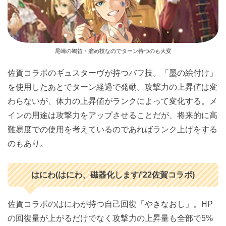
尾崎の鳩笛・溜め技なのでターン待つのも大変
佐賀コラボのギュスターヴが持つバフ技。「墨の絵付け」
を使用したあとでターン経過で発動。攻撃力の上昇値は変
わらないが、体力の上昇値がランクによって変化する。メ
インの用途は攻撃力をアップさせることだが、将来的に高
難易度での使用を考えているのであればランク上げをする
のもあり。
はにわ(はにわ、磁器化します/’22佐賀コラボ)
佐賀コラボのはにわが持つ自己回復「やきなおし」。HP
の回復量が上がるだけでなく攻撃力の上昇量も全部で5%