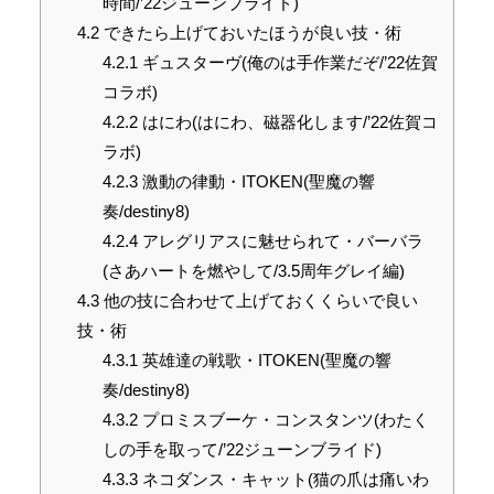
時間/’22ジューンブライド)
4.2
できたら上げておいたほうが良い技・術
4.2.1
ギュスターヴ(俺のは手作業だぞ/’22佐賀
コラボ)
4.2.2
はにわ(はにわ、磁器化します/’22佐賀コ
ラボ)
4.2.3
激動の律動・ITOKEN(聖魔の響
奏/destiny8)
4.2.4
アレグリアスに魅せられて・バーバラ
(さあハートを燃やして/3.5周年グレイ編)
4.3
他の技に合わせて上げておくくらいで良い
技・術
4.3.1
英雄達の戦歌・ITOKEN(聖魔の響
奏/destiny8)
4.3.2
プロミスブーケ・コンスタンツ(わたく
しの手を取って/’22ジューンブライド)
4.3.3
ネコダンス・キャット(猫の爪は痛いわ