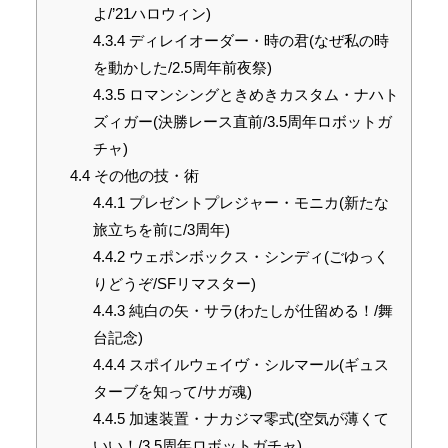
よ/’21ハロウィン)
4.3.4
ディレイオーダー・時の君(なぜ私の時
を動かした/2.5周年前夜祭)
4.3.5
ロマンシングときめきカスタム・ナハト
ズィガー(決勝レース直前/3.5周年ロボットガ
チャ)
4.4
その他の技・術
4.4.1
プレゼントプレジャー・モニカ(新たな
旅立ちを前に/3周年)
4.4.2
ウェポンボックス・シンディ(ごゆっく
りどうぞ/SFリマスター)
4.4.3
純白の矢・サラ(わたしが仕留める！/舞
台記念)
4.4.4
スポイルウェイヴ・シルマール(ギュス
ターブを知って/サガ魂)
4.4.5
加速装置・ナカジマ零式(空気が薄くて
いい！/3.5周年ロボットガチャ)