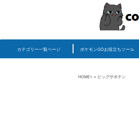
コ
ン
テ
ン
ツ
へ
カテゴリー一覧ページ
ポケモンGOお役立ちツール
エルデンリング
ポケモンGO
ロマサガRS
キングオブキングスG+攻略
PvP用(ゴーバトルリ
個体値一括チェッカー
HOME
ビッグサボテン