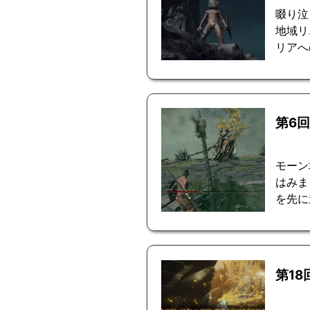
啜り泣
地域リ
リアへ
第6
モーン
はみま
を先に
第18