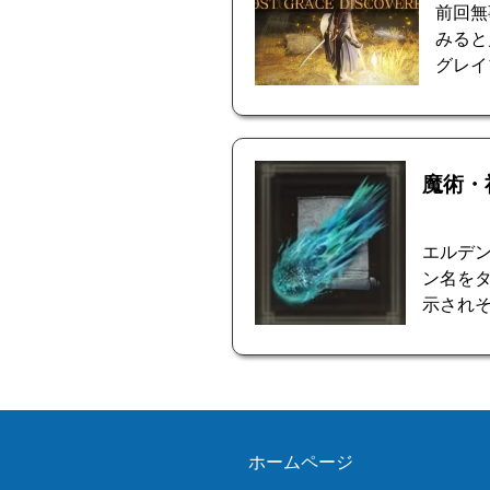
前回無
みると
グレイ
魔術・
エルデ
ン名を
示されそ
ホームページ