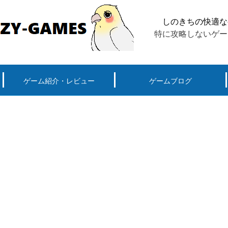
しのきちの快適な
特に攻略しないゲー
ゲーム紹介・レビュー
ゲームブログ
ーグ用)ポケモン
スマートフォン(android iPhone)
PS4
パソコン(steam, アプリ, ブラウザ)