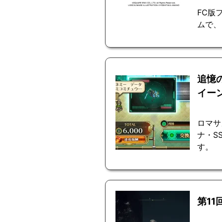
FC版
ムで、
追憶
イー
ロマサ
ナ・S
す。
第1