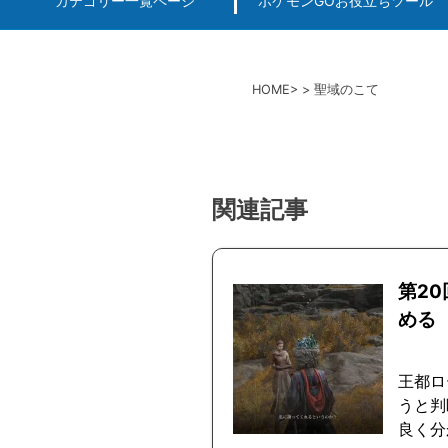
カテゴリー一覧ページ
ポケモンGOお役立ちツール
エルデンリング
ポケモンGO
ロマサガRS
キングオブキングスG+攻略
PvP用(ゴーバトルリ
個体値一括チェッカー
HOME
聖域のこて
関連記事
第2
める
王都ロ
うと判
良く分