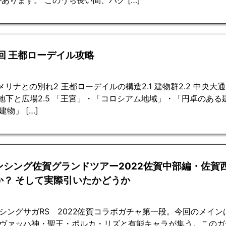
3回 王都ローデイル攻略
 メリナとの別れ2 王都ローデイルの構造2.1 建物群2.2 中央大
4 地下と広場2.5 「王宮」・「コロシアム地域」・「円卓のある
建物」 […]
ンシング佐賀グランドツアー2022佐賀中部編・佐賀
か？ そして実際引いたかどうか
シングサガRS 2022佐賀コラボガチャ第一段。今回のメイ
ヴァッハ神・聖王・ポルカ・リズと有能キャラが集う。このガ