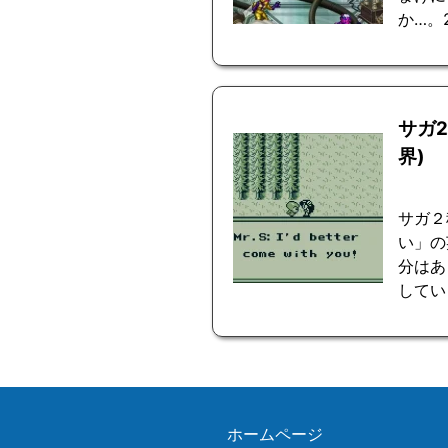
か…。
サガ
界)
サガ２
い」の
分はあ
してい
ホームページ