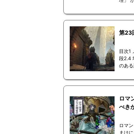
第2
目次1
段2.
のある
ロマ
べき
ロマン
まけに