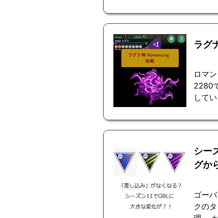
ラグ
ロマン
228
してい
シー
グか
ゴーバ
クのタ
理」 