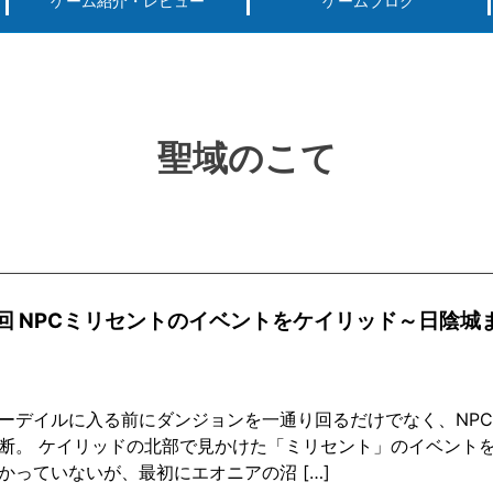
ゲーム紹介・レビュー
ゲームブログ
ーグ用)ポケモン
スマートフォン(android iPhone)
PS4
パソコン(steam, アプリ, ブラウザ)
聖域のこて
0回 NPCミリセントのイベントをケイリッド～日陰城
ーデイルに入る前にダンジョンを一通り回るだけでなく、NP
断。 ケイリッドの北部で見かけた「ミリセント」のイベントを
かっていないが、最初にエオニアの沼 […]