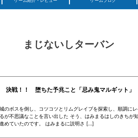
ゲーム紹介・レビュー
ゲームブログ
ーグ用)ポケモン
スマートフォン(android iPhone)
PS4
パソコン(steam, アプリ, ブラウザ)
まじないしターバン
回 決戦！！ 堕ちた予兆こと「忌み鬼マルギット」
城のボスを倒し、コツコツとリムグレイブを探索し、順調にレ
るが不思議なことを言い出した そう、はみまるはしのきちが
進めていたのです。 はみまるに説明さ […]