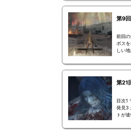
第9
前回の
ボスを
しい
第2
目次1
発見3
トが途