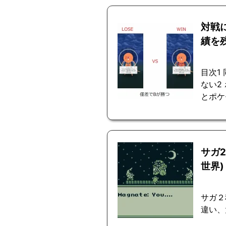
対戦
績を
目次1
ない2
とポケ
サガ
世界)
サガ２
違い、