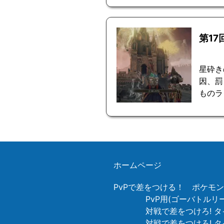
第1
星砕きの
因、罰
ものラ
ホームページ
PvPで差をつける！ ポケモ
PvP用(ゴーバトル
対戦で差をつけろ! タ
対戦で差をつけろ! 