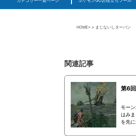
カテゴリー一覧ページ
ポケモンGOお役立ちツール
エルデンリング
ポケモンGO
ロマサガRS
キングオブキングスG+攻略
PvP用(ゴーバトルリ
個体値一括チェッカー
HOME
まじないしターバン
関連記事
第6
モーン
はみま
を先に