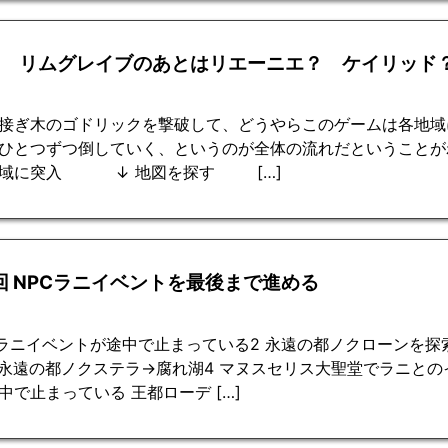
回 リムグレイブのあとはリエーニエ？ ケイリッド
接ぎ木のゴドリックを撃破して、どうやらこのゲームは各地域
ひとつずつ倒していく、というのが全体の流れだということがわ
地域に突入 ↓ 地図を探す […]
1回 NPCラニイベントを最後まで進める
 ラニイベントが途中で止まっている2 永遠の都ノクローンを
 永遠の都ノクステラ→腐れ湖4 マヌスセリス大聖堂でラニとの
中で止まっている 王都ローデ […]