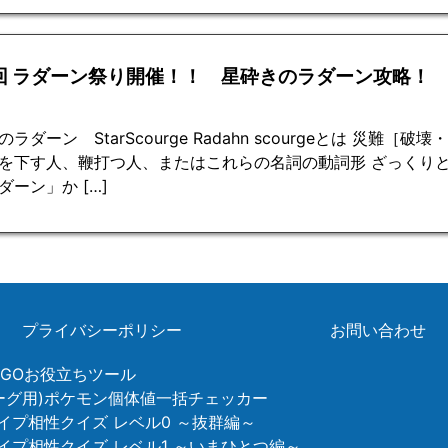
7回 ラダーン祭り開催！！ 星砕きのラダーン攻略！
ラダーン StarScourge Radahn scourgeとは 災難
を下す人、鞭打つ人、またはこれらの名詞の動詞形 ざっくり
ダーン」か […]
プライバシーポリシー
お問い合わせ
ンGOお役立ちツール
リーグ用)ポケモン個体値一括チェッカー
イプ相性クイズ レベル0 ～抜群編～
タイプ相性クイズ レベル1 ～いまひとつ編～