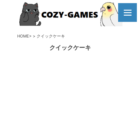
コ
ン
テ
ン
ツ
HOME
クイックケーキ
へ
クイックケーキ