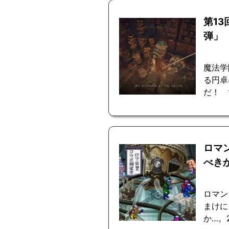
第1
弾」
魔法学
る円卓
だ！ 
ロマ
べき
ロマン
まけに
か…。