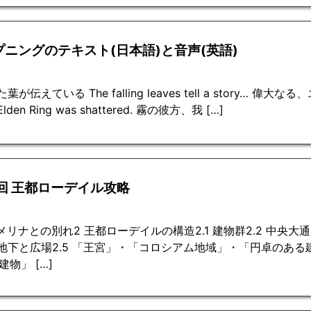
プニングのテキスト(日本語)と音声(英語)
葉が伝えている The falling leaves tell a story… 偉
 Elden Ring was shattered. 霧の彼方、我 […]
3回 王都ローデイル攻略
 メリナとの別れ2 王都ローデイルの構造2.1 建物群2.2 中央大
4 地下と広場2.5 「王宮」・「コロシアム地域」・「円卓のある
建物」 […]