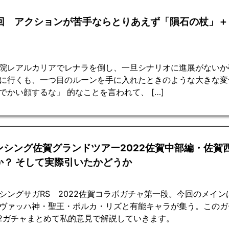
3回 アクションが苦手ならとりあえず「隕石の杖」＋
院レアルカリアでレナラを倒し、一旦シナリオに進展がないか
に行くも、一つ目のルーンを手に入れたときのような大きな変
でかい顔するな」 的なことを言われて、 […]
ンシング佐賀グランドツアー2022佐賀中部編・佐賀
か？ そして実際引いたかどうか
シングサガRS 2022佐賀コラボガチャ第一段。今回のメイ
ヴァッハ神・聖王・ポルカ・リズと有能キャラが集う。このガ
2ガチャまとめて私的意見で解説していきます。