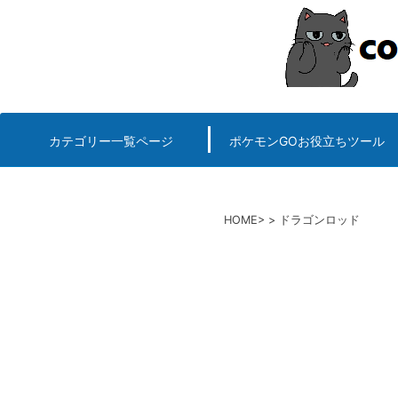
コ
ン
テ
ン
ツ
へ
カテゴリー一覧ページ
ポケモンGOお役立ちツール
エルデンリング
ポケモンGO
ロマサガRS
キングオブキングスG+攻略
PvP用(ゴーバトルリ
個体値一括チェッカー
HOME
ドラゴンロッド