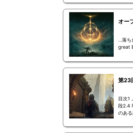
オー
…落ちた
great
第2
目次1
段2.
のある