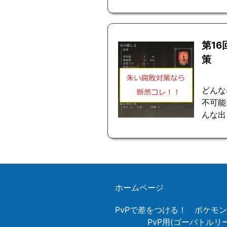
第1
策
どんな
不可能
んな出
ホームページ
PvPで差をつける！ ポケモ
PvP用(ゴーバトル