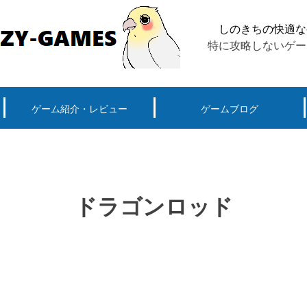
しのきちの快適な
特に攻略しないゲー
ゲーム紹介・レビュー
ゲームブログ
ーグ用)ポケモン
スマートフォン(android iPhone)
PS4
パソコン(steam, アプリ, ブラウザ)
ドラゴンロッド