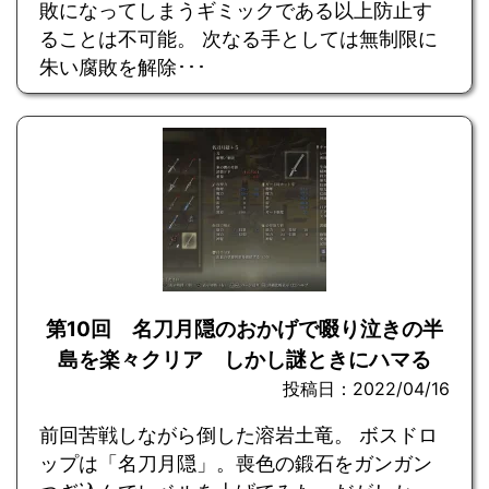
敗になってしまうギミックである以上防止す
ることは不可能。 次なる手としては無制限に
朱い腐敗を解除･･･
第10回 名刀月隠のおかげで啜り泣きの半
島を楽々クリア しかし謎ときにハマる
投稿日：2022/04/16
前回苦戦しながら倒した溶岩土竜。 ボスドロ
ップは「名刀月隠」。喪色の鍛石をガンガン