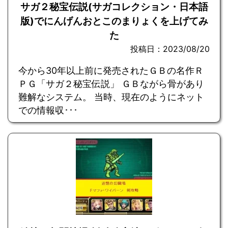
サガ２秘宝伝説(サガコレクション・日本語
版)でにんげんおとこのまりょくを上げてみ
た
投稿日：2023/08/20
今から30年以上前に発売されたＧＢの名作Ｒ
ＰＧ「サガ２秘宝伝説」 ＧＢながら骨があり
難解なシステム。 当時、現在のようにネット
での情報収･･･