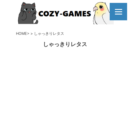
コ
ン
テ
ン
ツ
HOME
しゃっきりレタス
へ
しゃっきりレタス