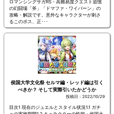
ロマンシングサガRS・高難易度クエスト追憶
の幻闘場「斧」「ドマファ・ワイバーン」の
攻略・解説です。意外なキャラクターが刺さ
るこのボス、正･･･
侯国大学文化祭 セルマ編・レッド編は引く
べきか？ そして実際引いたかどうか
投稿日：2022/10/29
目次1 現在のジュエルとスタイル状況1.1 ガチ
ャの実施期間1.2 キャラクターの性能・侯国大