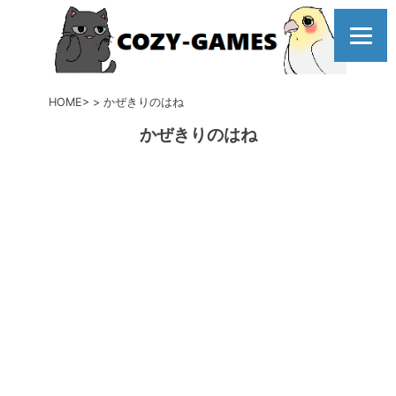
コ
ン
テ
ン
ツ
HOME
かぜきりのはね
へ
かぜきりのはね