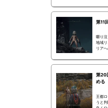
第1
啜り泣
地域リ
リアへ
第2
める
王都ロ
うと判
良く分