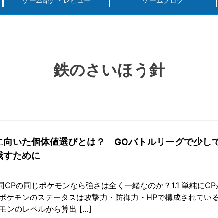
ゲーム紹介・レビュー
ゲームブログ
ーグ用)ポケモン
スマートフォン(android iPhone)
PS4
パソコン(steam, アプリ, ブラウザ)
鉄のさいほう針
に向いた個体値選びとは？ GOバトルリーグで少し
残すために
 同CPの同じポケモンなら強さは全く一緒なのか？1.1 単純に
 ポケモンのステータスは攻撃力・防御力・HPで構成されている
モンのレベルから算出 […]