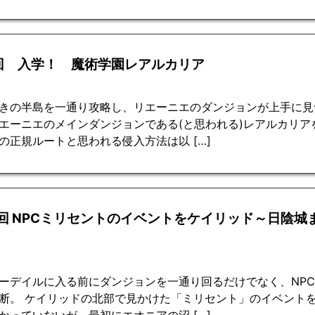
1回 入学！ 魔術学園レアルカリア
きの半島を一通り攻略し、リエーニエのダンジョンが上手に見
エーニエのメインダンジョンである(と思われる)レアルカリア
の正規ルートと思われる侵入方法は以 […]
0回 NPCミリセントのイベントをケイリッド～日陰城
ーデイルに入る前にダンジョンを一通り回るだけでなく、NP
断。 ケイリッドの北部で見かけた「ミリセント」のイベントを
かっていないが、最初にエオニアの沼 […]