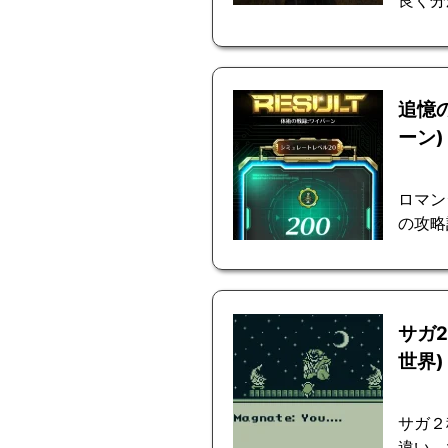
追憶
ーン)
ロマン
の攻略
サガ
世界)
サガ２
違い、