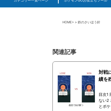
カテゴリー一覧ページ
ポケモンGOお役立ちツール
エルデンリング
ポケモンGO
ロマサガRS
キングオブキングスG+攻略
PvP用(ゴーバトルリ
個体値一括チェッカー
HOME
鉄のさいほう針
関連記事
対戦
績を
目次1
ない2
とポケ