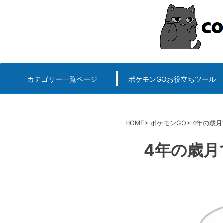
コ
ン
テ
ン
ツ
へ
カテゴリー一覧ページ
ポケモンGOお役立ちツール
エルデンリング
ポケモンGO
ロマサガRS
キングオブキングスG+攻略
PvP用(ゴーバトルリ
個体値一括チェッカー
HOME
ポケモンGO
4年の歳
4年の歳