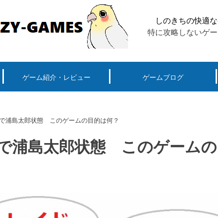
ポケモン
しのきちの快適な
特に攻略しないゲー
G
ゲーム紹介・レビュー
ゲームブログ
ーグ用)ポケモン
スマートフォン(android iPhone)
PS4
パソコン(steam, アプリ, ブラウザ)
月で浦島太郎状態 このゲームの目的は何？
月で浦島太郎状態 このゲームの