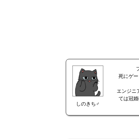
死にゲー
エンジニア
ては冠婚
しのきち♂