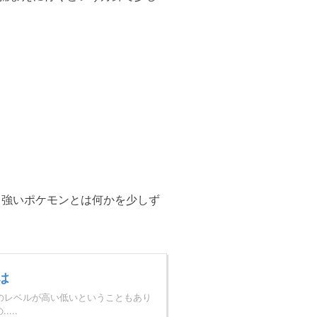
ら強いポケモンとは何かを少しず
は
のレベルが高い低いということもあり
...