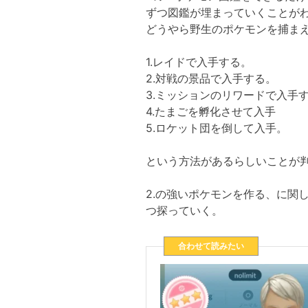
ずつ図鑑が埋まっていくことが
どうやら野生のポケモンを捕ま
1.レイドで入手する。
2.対戦の景品で入手する。
3.ミッションのリワードで入手
4.たまごを孵化させて入手
5.ロケット団を倒して入手。
という方法があるらしいことが
2.の強いポケモンを作る、に関
つ探っていく。