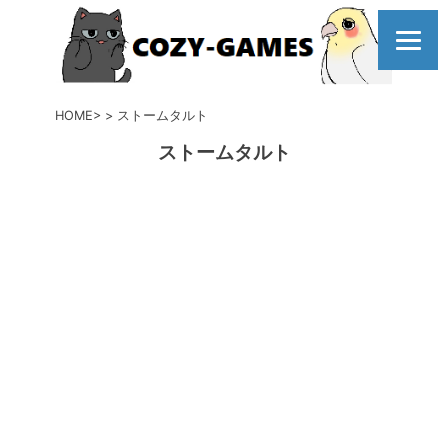
コ
ン
テ
ン
ツ
HOME
ストームタルト
へ
ストームタルト