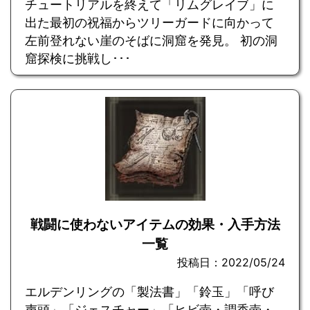
チュートリアルを終えて「リムグレイブ」に
出た最初の祝福からツリーガードに向かって
左前登れない崖のそばに洞窟を発見。 初の洞
窟探検に挑戦し･･･
戦闘に使わないアイテムの効果・入手方法
一覧
投稿日：2022/05/24
エルデンリングの「製法書」「鈴玉」「呼び
声頭」「ジェスチャー」「ヒビ壺・調香壺・