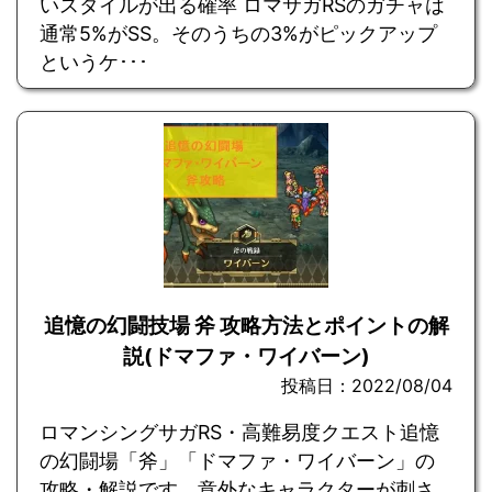
いスタイルが出る確率 ロマサガRSのガチャは
通常5%がSS。そのうちの3%がピックアップ
というケ･･･
追憶の幻闘技場 斧 攻略方法とポイントの解
説(ドマファ・ワイバーン)
投稿日：2022/08/04
ロマンシングサガRS・高難易度クエスト追憶
の幻闘場「斧」「ドマファ・ワイバーン」の
攻略・解説です。意外なキャラクターが刺さ