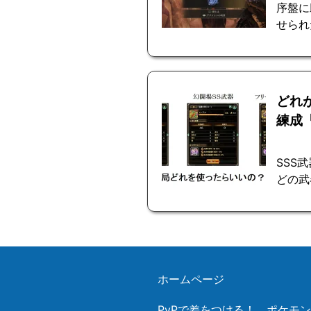
序盤に
せられ
どれ
練成
SSS
どの武
ホームページ
PvPで差をつける！ ポケモ