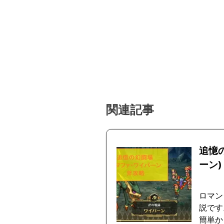
関連記事
追憶
ーン)
ロマン
説です
簡単か