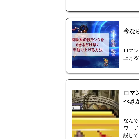
今な
ロマン
上げる
ロマ
べき
なんで
ワージ
説して