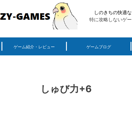
しのきちの快適な
特に攻略しないゲー
ゲーム紹介・レビュー
ゲームブログ
ーグ用)ポケモン
スマートフォン(android iPhone)
PS4
パソコン(steam, アプリ, ブラウザ)
しゅび力+6