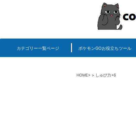
コ
ン
テ
ン
ツ
へ
カテゴリー一覧ページ
ポケモンGOお役立ちツール
エルデンリング
ポケモンGO
ロマサガRS
キングオブキングスG+攻略
PvP用(ゴーバトルリ
個体値一括チェッカー
HOME
しゅび力+6