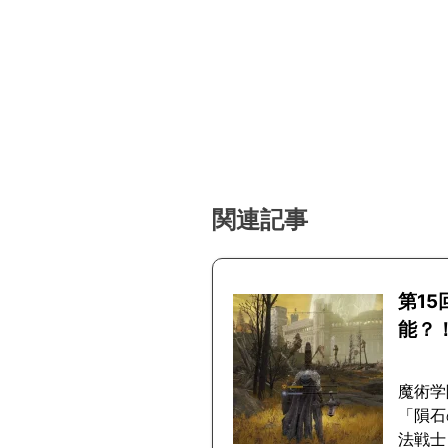
関連記事
第1
能？
魔術学
「隕石
法戦士