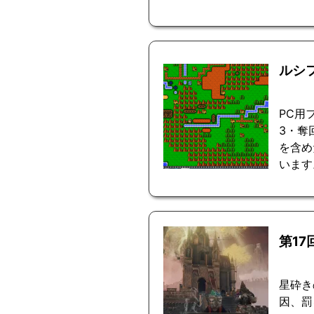
ルシ
PC用
3・奪
を含め
います
第1
星砕きの
因、罰