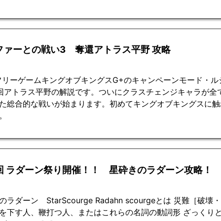
ファーとの戦い3 奪還アトラス平野 攻略
フリーゲームキングオブキングスG+のキャンペーンモード・
回アトラス平野の解説です。ついにクラスチェンジキャラが全
た総合的な戦いが始まります。初めてキングオブキングスに触
。
7回 ラダーン祭り開催！！ 星砕きのラダーン攻略！
ラダーン StarScourge Radahn scourgeとは 災難
を下す人、鞭打つ人、またはこれらの名詞の動詞形 ざっくり