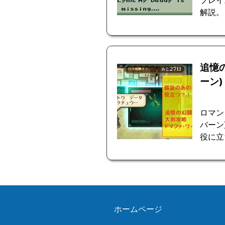
プレイ
解説。
追憶
ーン)
ロマン
バーン
役に立
ホームページ