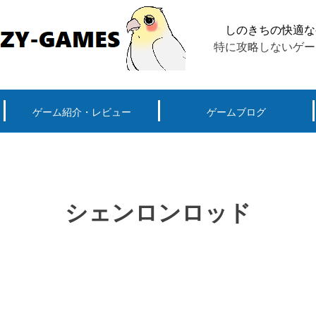
しのきちの快適な
特に攻略しないゲー
ゲーム紹介・レビュー
ゲームブログ
ーグ用)ポケモン
スマートフォン(android iPhone)
PS4
パソコン(steam, アプリ, ブラウザ)
シェンロンロッド