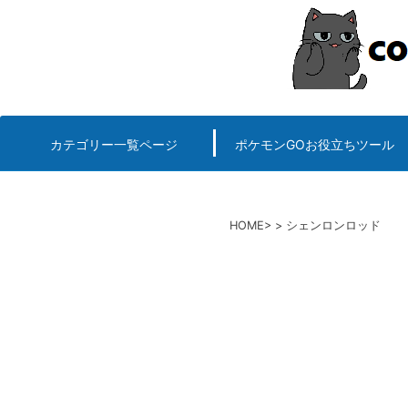
コ
ン
テ
ン
ツ
へ
カテゴリー一覧ページ
ポケモンGOお役立ちツール
エルデンリング
ポケモンGO
ロマサガRS
キングオブキングスG+攻略
PvP用(ゴーバトルリ
個体値一括チェッカー
HOME
シェンロンロッド