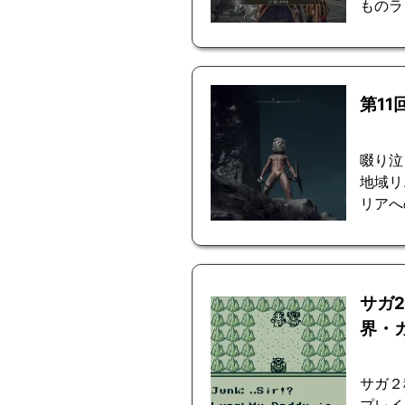
ものラ
第1
啜り泣
地域リ
リアへ
サガ
界・
サガ２