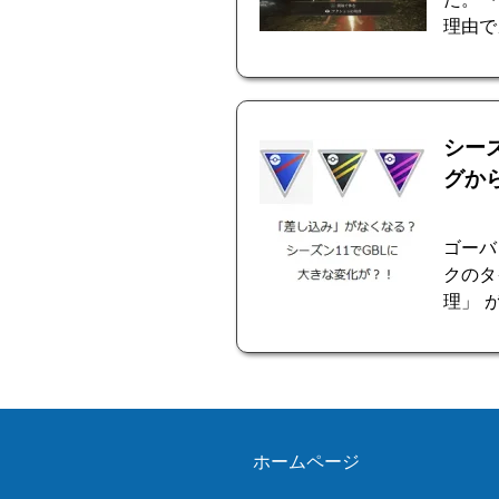
理由で
シー
グか
ゴーバ
クのタ
理」 
ホームページ