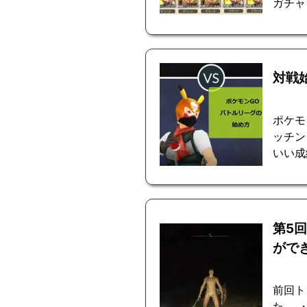
ガチャ
対戦
ポケモ
ッチン
いい成
第5
がで
前回ト
た。 