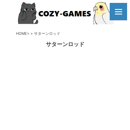
コ
ン
テ
ン
ツ
HOME
サターンロッド
へ
サターンロッド