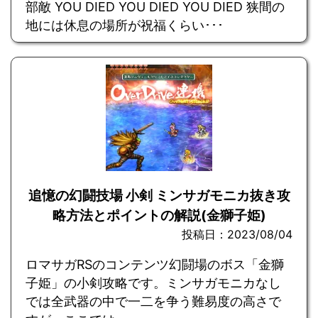
部敵 YOU DIED YOU DIED YOU DIED 狭間の
地には休息の場所が祝福くらい･･･
追憶の幻闘技場 小剣 ミンサガモニカ抜き攻
略方法とポイントの解説(金獅子姫)
投稿日：2023/08/04
ロマサガRSのコンテンツ幻闘場のボス「金獅
子姫」の小剣攻略です。ミンサガモニカなし
では全武器の中で一二を争う難易度の高さで