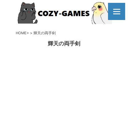
コ
ン
テ
ン
ツ
HOME
輝天の両手剣
へ
輝天の両手剣