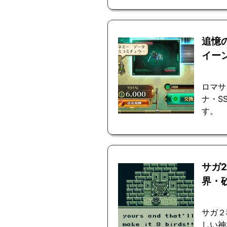
追憶
イー
ロマサ
ナ・S
す。
サガ
界・
サガ２
しい神