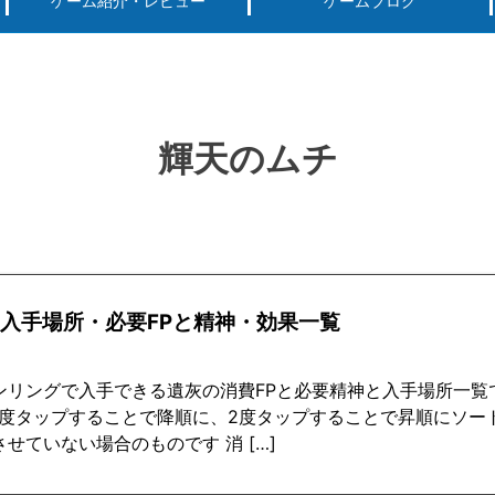
ゲーム紹介・レビュー
ゲームブログ
ーグ用)ポケモン
スマートフォン(android iPhone)
PS4
パソコン(steam, アプリ, ブラウザ)
輝天のムチ
入手場所・必要FPと精神・効果一覧
ンリングで入手できる遺灰の消費FPと必要精神と入手場所一覧で
1度タップすることで降順に、2度タップすることで昇順にソー
せていない場合のものです 消 […]