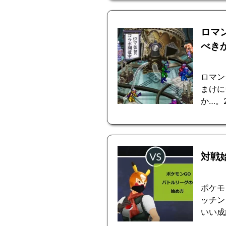
ロマ
べき
ロマン
まけに
か…。
対戦
ポケモ
ッチン
いい成