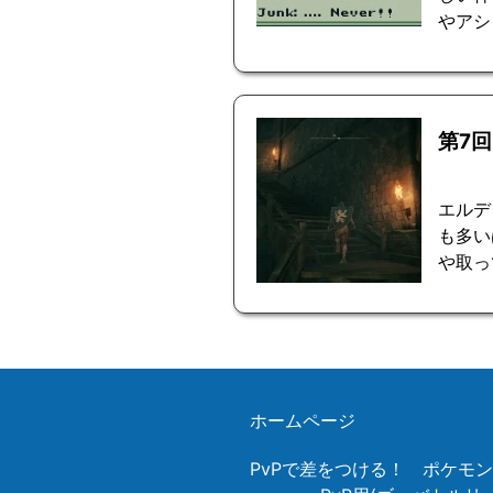
やアシ
第7
エルデ
も多い
や取っ
ホームページ
PvPで差をつける！ ポケモ