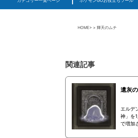
カテゴリー一覧ページ
ポケモンGOお役立ちツール
エルデンリング
ポケモンGO
ロマサガRS
キングオブキングスG+攻略
PvP用(ゴーバトルリ
個体値一括チェッカー
HOME
輝天のムチ
関連記事
遺灰の
エルデ
神」を
で増加さ