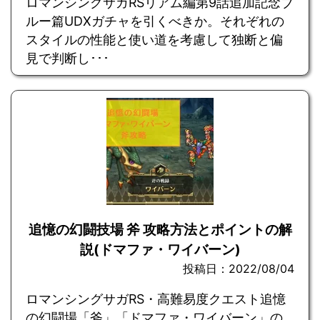
ロマンシングサガRSリアム編第9話追加記念ブ
ルー篇UDXガチャを引くべきか。それぞれの
スタイルの性能と使い道を考慮して独断と偏
見で判断し･･･
追憶の幻闘技場 斧 攻略方法とポイントの解
説(ドマファ・ワイバーン)
投稿日：2022/08/04
ロマンシングサガRS・高難易度クエスト追憶
の幻闘場「斧」「ドマファ・ワイバーン」の