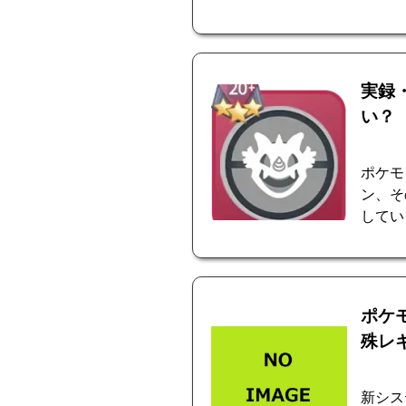
実録
い？
ポケモ
ン、そ
してい
ポケ
殊レ
新シス