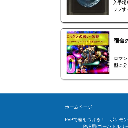
入手場
ップす
宿命
ロマン
型に分
ホームページ
PvPで差をつける！ ポケモ
PvP用(ゴーバトル