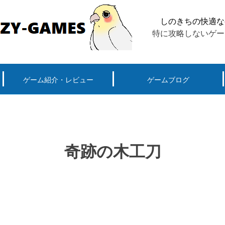
しのきちの快適な
特に攻略しないゲー
ゲーム紹介・レビュー
ゲームブログ
ーグ用)ポケモン
スマートフォン(android iPhone)
PS4
パソコン(steam, アプリ, ブラウザ)
奇跡の木工刀