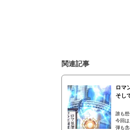
関連記事
ロマ
そし
誰も想
今回は
弾も含