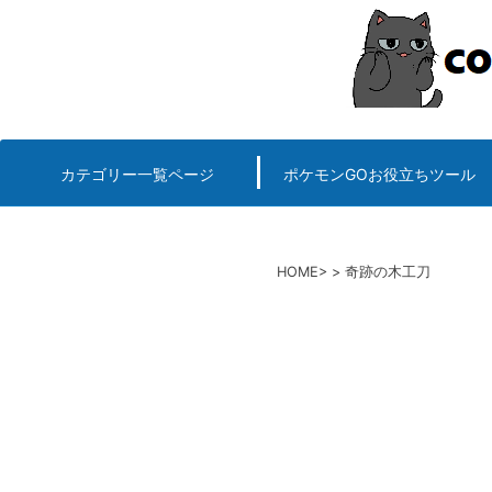
コ
ン
テ
ン
ツ
へ
カテゴリー一覧ページ
ポケモンGOお役立ちツール
エルデンリング
ポケモンGO
ロマサガRS
キングオブキングスG+攻略
PvP用(ゴーバトルリ
個体値一括チェッカー
HOME
奇跡の木工刀