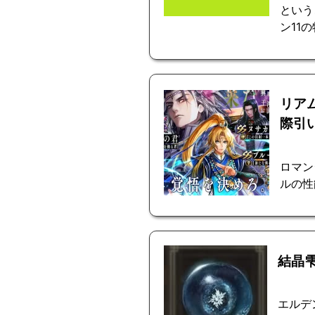
という
ン11の
リア
際引
ロマン
ルの性
結晶
エルデ