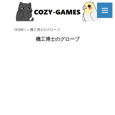
コ
ン
テ
ン
ツ
HOME
機工博士のグローブ
へ
機工博士のグローブ