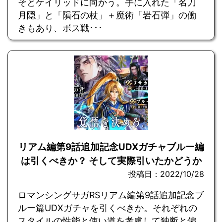
そとケイリッドに向かう。手に入れた「名刀
月隠」と「隕石の杖」＋魔術「岩石弾」の働
きもあり、ボス戦･･･
リアム編第9話追加記念UDXガチャブルー編
は引くべきか？ そして実際引いたかどうか
投稿日：2022/10/28
ロマンシングサガRSリアム編第9話追加記念ブ
ルー篇UDXガチャを引くべきか。それぞれの
スタイルの性能と使い道を考慮して独断と偏