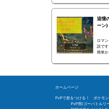
追憶
ーン)
ロマン
説です
簡単か
ホームページ
PvPで差をつける！ ポケモ
PvP用(ゴーバトル