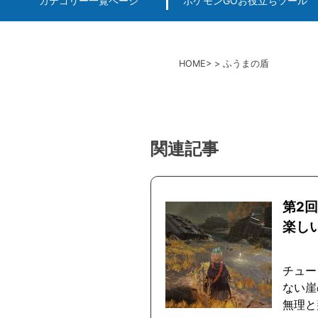
カテゴリー一覧ページ
ポケモンGOお役立ちツール
エルデンリング
ポケモンGO
ロマサガRS
キングオブキングスG+攻略
PvP用(ゴーバトルリ
個体値一括チェッカー
HOME
ふうまの盾
関連記事
第2
楽し
チュー
ない崖
無理と