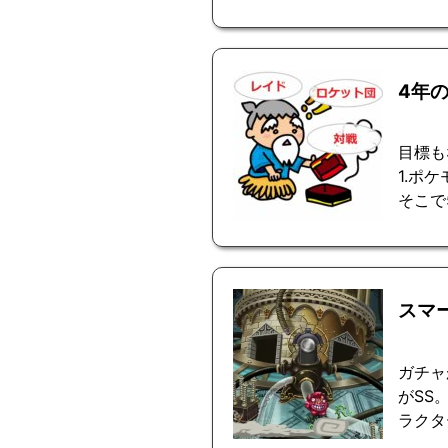
4年
目標も
1.ポ
そこで5
スマ
ガチャ
がSS
ラクタ