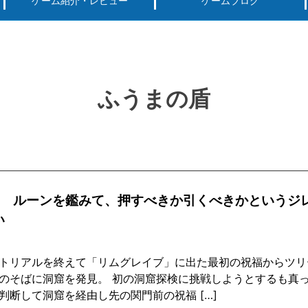
ゲーム紹介・レビュー
ゲームブログ
ーグ用)ポケモン
スマートフォン(android iPhone)
PS4
パソコン(steam, アプリ, ブラウザ)
ふうまの盾
回 ルーンを鑑みて、押すべきか引くべきかというジ
い
トリアルを終えて「リムグレイブ」に出た最初の祝福からツリ
のそばに洞窟を発見。 初の洞窟探検に挑戦しようとするも真
判断して洞窟を経由し先の関門前の祝福 […]