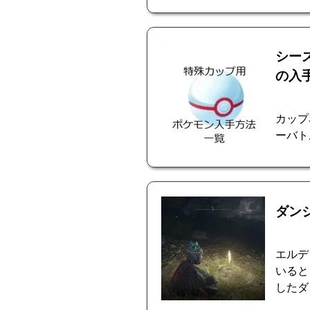
シーズ
の入
カップ名 
ーバト
ダン
エルデ
いると
したダ