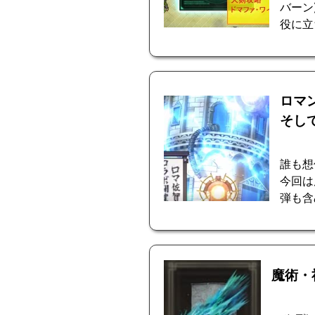
バーン
役に立
ロマ
そし
誰も想
今回は
弾も含
魔術・