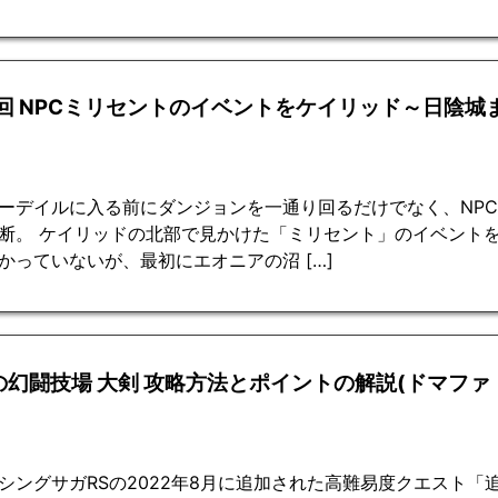
0回 NPCミリセントのイベントをケイリッド～日陰城
ーデイルに入る前にダンジョンを一通り回るだけでなく、NP
断。 ケイリッドの北部で見かけた「ミリセント」のイベントを
かっていないが、最初にエオニアの沼 […]
の幻闘技場 大剣 攻略方法とポイントの解説(ドマファ
シングサガRSの2022年8月に追加された高難易度クエスト「