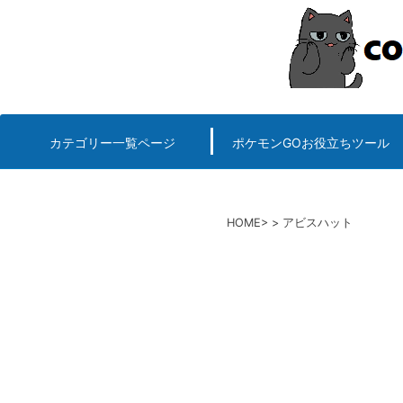
コ
ン
テ
ン
ツ
へ
カテゴリー一覧ページ
ポケモンGOお役立ちツール
エルデンリング
ポケモンGO
ロマサガRS
キングオブキングスG+攻略
PvP用(ゴーバトルリ
個体値一括チェッカー
HOME
アビスハット