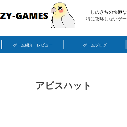
しのきちの快適な
特に攻略しないゲー
ゲーム紹介・レビュー
ゲームブログ
ーグ用)ポケモン
スマートフォン(android iPhone)
PS4
パソコン(steam, アプリ, ブラウザ)
アビスハット