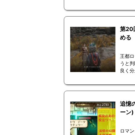
第2
める
王都ロ
うと判
良く分
追憶
ーン)
ロマン