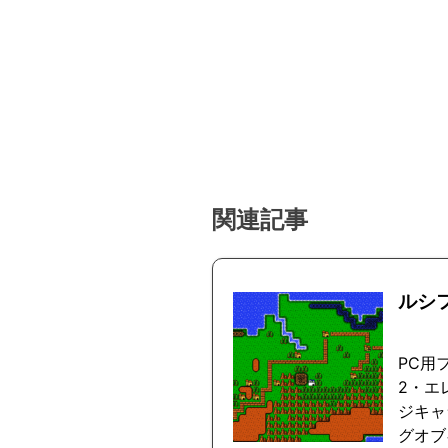
関連記事
ルシ
PC用
2・エ
ジキャ
グオブ