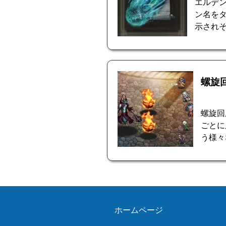
エルデ
ン名を
示されそ
螺旋
螺旋回
ごとに
う様々
ホームページ