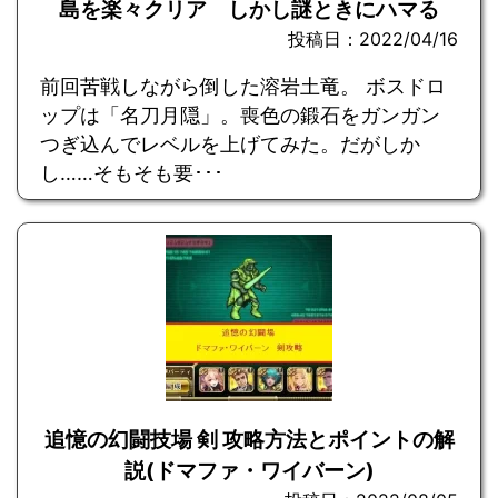
島を楽々クリア しかし謎ときにハマる
投稿日：2022/04/16
前回苦戦しながら倒した溶岩土竜。 ボスドロ
ップは「名刀月隠」。喪色の鍛石をガンガン
つぎ込んでレベルを上げてみた。だがしか
し……そもそも要･･･
追憶の幻闘技場 剣 攻略方法とポイントの解
説(ドマファ・ワイバーン)