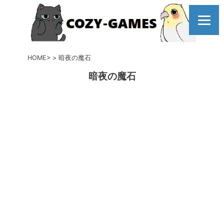
コ
ン
テ
ン
ツ
HOME
暗夜の魔石
へ
暗夜の魔石