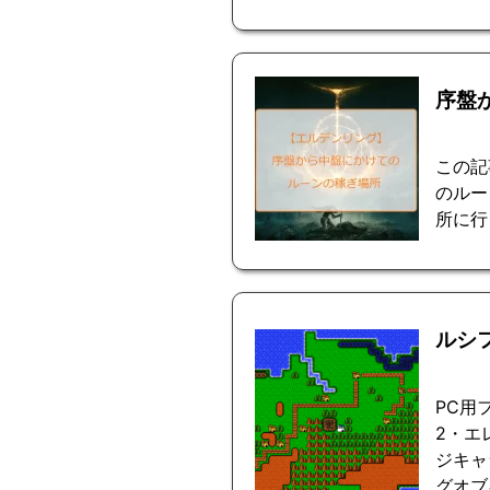
序盤
この記
のルー
所に行
ルシ
PC用
2・エ
ジキャ
グオブ