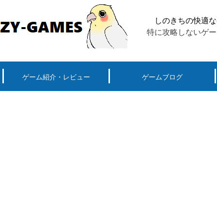
しのきちの快適な
特に攻略しないゲー
ゲーム紹介・レビュー
ゲームブログ
ーグ用)ポケモン
スマートフォン(android iPhone)
PS4
パソコン(steam, アプリ, ブラウザ)