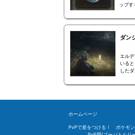
ップす
ダン
エルデ
いると
したダ
ホームページ
PvPで差をつける！ ポケモ
PvP用(ゴーバトル