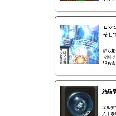
ロマ
そし
誰も想
今回は
弾も含
結晶
エルデ
入手場