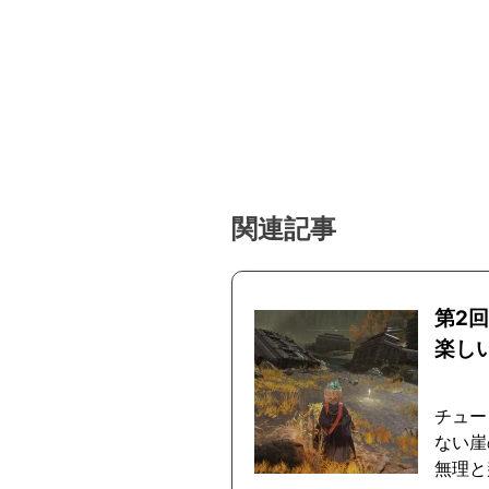
関連記事
第2
楽し
チュー
ない崖
無理と