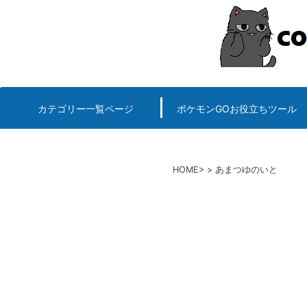
コ
ン
テ
ン
ツ
へ
カテゴリー一覧ページ
ポケモンGOお役立ちツール
エルデンリング
ポケモンGO
ロマサガRS
キングオブキングスG+攻略
PvP用(ゴーバトルリ
個体値一括チェッカー
HOME
あまつゆのいと