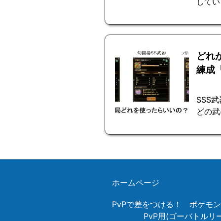
してい
どれ
練成
SSS
どの武
ホームページ
PvPで差をつける！ ポケモ
PvP用(ゴーバトル