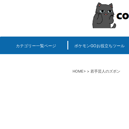
コ
ン
テ
ン
ツ
へ
カテゴリー一覧ページ
ポケモンGOお役立ちツール
エルデンリング
ポケモンGO
ロマサガRS
キングオブキングスG+攻略
PvP用(ゴーバトルリ
個体値一括チェッカー
HOME
若手芸人のズボン