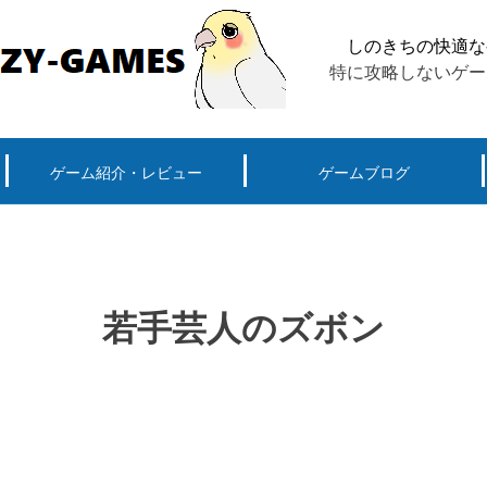
しのきちの快適な
特に攻略しないゲー
ゲーム紹介・レビュー
ゲームブログ
ーグ用)ポケモン
スマートフォン(android iPhone)
PS4
パソコン(steam, アプリ, ブラウザ)
若手芸人のズボン