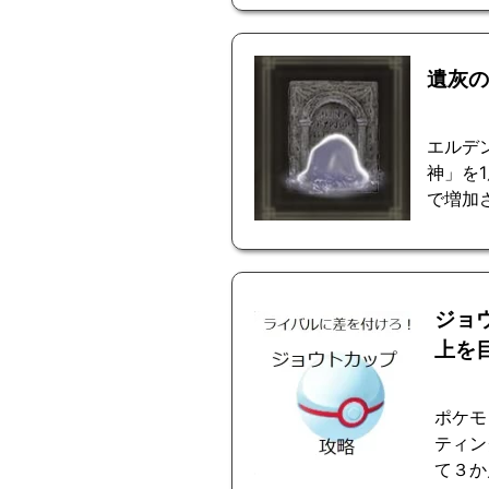
遺灰の
エルデ
神」を
で増加さ
ジョ
上を
ポケモ
ティン
て３か