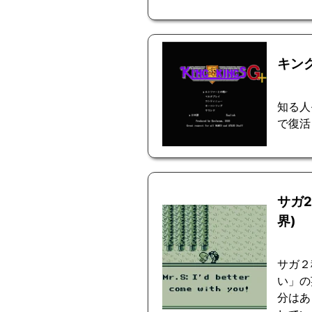
キン
知る人
で復活
サガ
界)
サガ２
い」の
分はあ