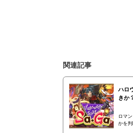
関連記事
ハロ
きか
ロマン
かを判