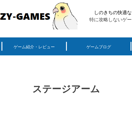
しのきちの快適な
特に攻略しないゲー
ゲーム紹介・レビュー
ゲームブログ
ーグ用)ポケモン
スマートフォン(android iPhone)
PS4
パソコン(steam, アプリ, ブラウザ)
ステージアーム