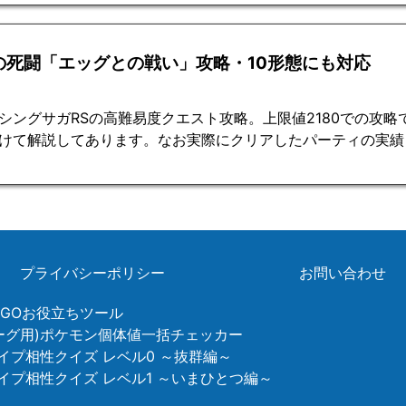
の死闘「エッグとの戦い」攻略・10形態にも対応
シングサガRSの高難易度クエスト攻略。上限値2180での攻
けて解説してあります。なお実際にクリアしたパーティの実績
プライバシーポリシー
お問い合わせ
ンGOお役立ちツール
リーグ用)ポケモン個体値一括チェッカー
イプ相性クイズ レベル0 ～抜群編～
タイプ相性クイズ レベル1 ～いまひとつ編～