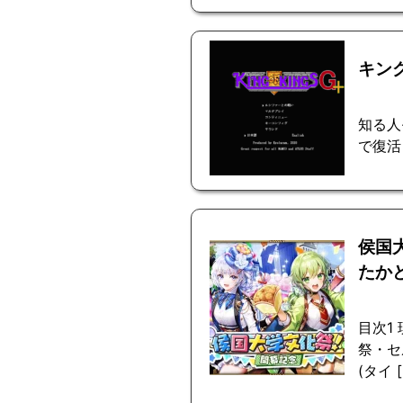
キン
知る人
で復活
侯国
たか
目次1
祭・セル
(タイ [