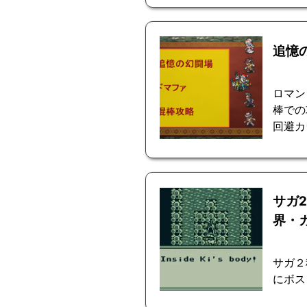
追憶
ロマン
棒での
回避カ
サガ
界・
サガ２
にボス