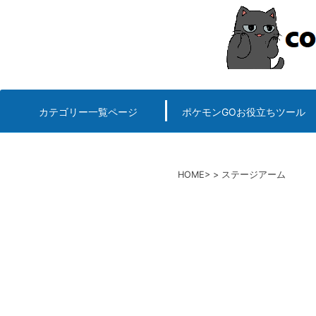
コ
ン
テ
ン
ツ
へ
カテゴリー一覧ページ
ポケモンGOお役立ちツール
エルデンリング
ポケモンGO
ロマサガRS
キングオブキングスG+攻略
PvP用(ゴーバトルリ
個体値一括チェッカー
HOME
ステージアーム