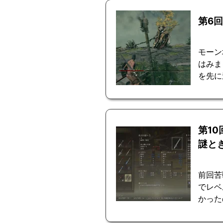
第6
モーン
はみま
を先に
第1
謎と
前回苦
でレベ
かった