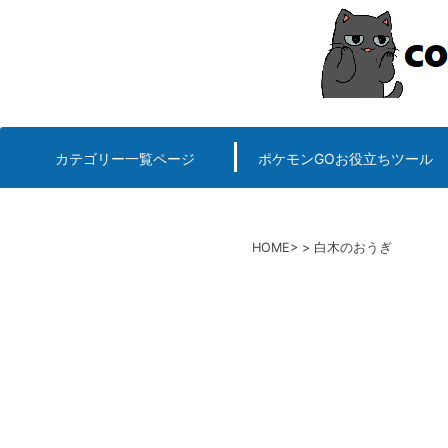
コ
ン
テ
ン
ツ
へ
カテゴリー一覧ページ
ポケモンGOお役立ちツール
エルデンリング
ポケモンGO
ロマサガRS
キングオブキングスG+攻略
PvP用(ゴーバトルリ
個体値一括チェッカー
HOME
白木のおうぎ