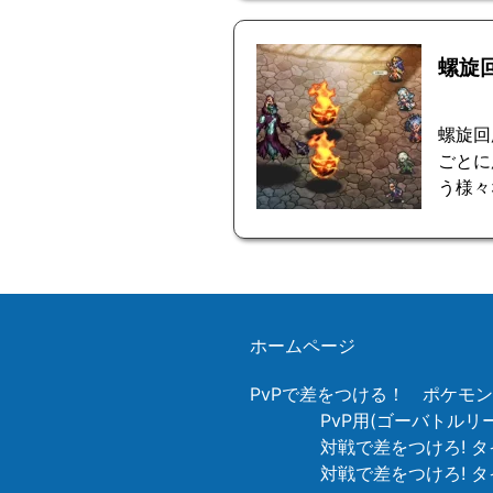
螺旋
螺旋回
ごとに
う様々
ホームページ
PvPで差をつける！ ポケモ
PvP用(ゴーバトル
対戦で差をつけろ! タ
対戦で差をつけろ! 