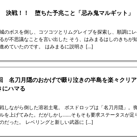
回 決戦！！ 堕ちた予兆こと「忌み鬼マルギット」
城のボスを倒し、コツコツとリムグレイブを探索し、順調にレ
るが不思議なことを言い出した そう、はみまるはしのきちが
進めていたのです。 はみまるに説明さ […]
0回 名刀月隠のおかげで啜り泣きの半島を楽々クリ
きにハマる
戦しながら倒した溶岩土竜。 ボスドロップは「名刀月隠」。
ルを上げてみた。だがしかし……そもそも要求ステータスが足
のだった。 レベリングと新しい武器に […]