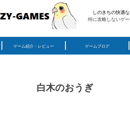
しのきちの快適な
特に攻略しないゲー
ゲーム紹介・レビュー
ゲームブログ
ーグ用)ポケモン
スマートフォン(android iPhone)
PS4
パソコン(steam, アプリ, ブラウザ)
白木のおうぎ