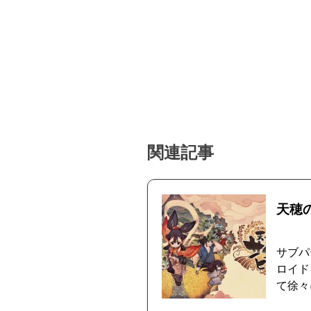
関連記事
天穂
サブパ
ロイド
て徐々