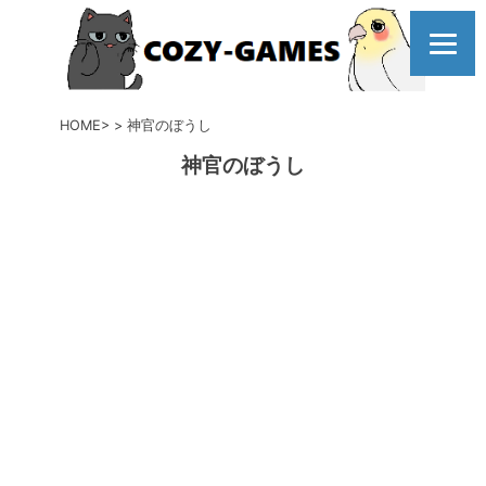
コ
ン
テ
ン
ツ
HOME
神官のぼうし
へ
神官のぼうし