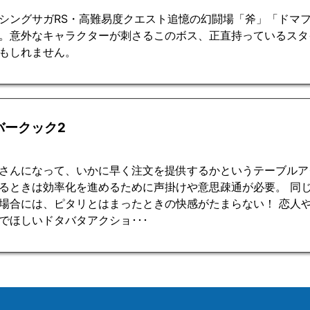
シングサガRS・高難易度クエスト追憶の幻闘場「斧」「ドマ
。意外なキャラクターが刺さるこのボス、正直持っているスタ
もしれません。
バークック2
さんになって、いかに早く注文を提供するかというテーブルア
るときは効率化を進めるために声掛けや意思疎通が必要。 同
場合には、ピタリとはまったときの快感がたまらない！ 恋人
でほしいドタバタアクショ･･･