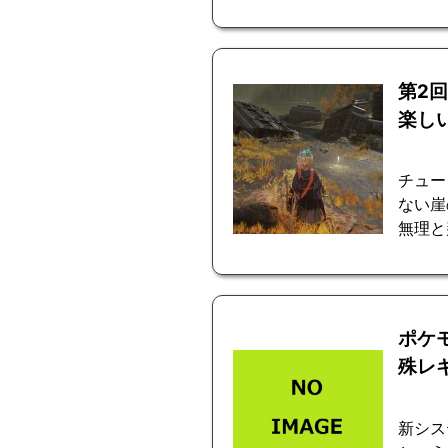
第2
楽し
チュー
ない崖
無理と
ポケ
殊レ
新シス