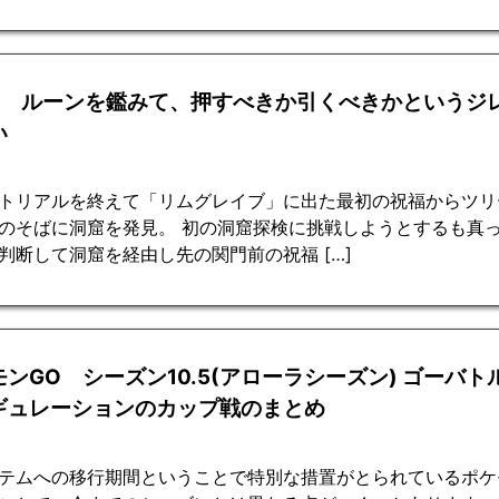
回 ルーンを鑑みて、押すべきか引くべきかというジ
い
トリアルを終えて「リムグレイブ」に出た最初の祝福からツリ
のそばに洞窟を発見。 初の洞窟探検に挑戦しようとするも真
判断して洞窟を経由し先の関門前の祝福 […]
モンGO シーズン10.5(アローラシーズン) ゴーバ
ギュレーションのカップ戦のまとめ
テムへの移行期間ということで特別な措置がとられているポケモ