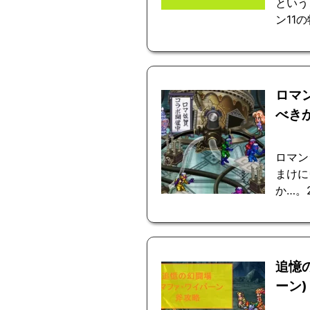
という
ン11の
ロマ
べき
ロマン
まけに
か…。
追憶
ーン)