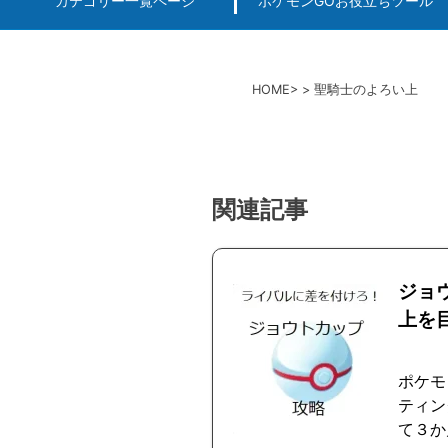
カテゴリー一覧ページ
ポケモンGOお役立ちツール
エルデンリング
ポケモンGO
ロマサガRS
キングオブキングスG+攻略
PvP用(ゴーバトルリ
個体値一括チェッカー
HOME
聖騎士のよろい上
関連記事
ジョ
上を
ポケモ
ティン
て３か