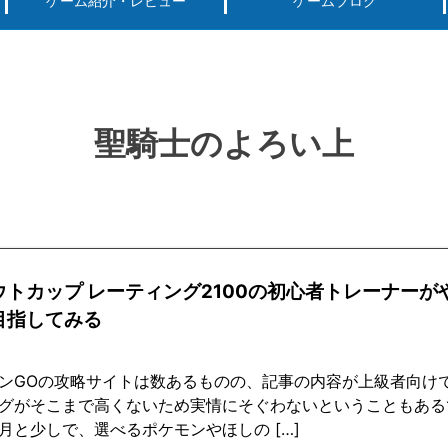
ゲーム紹介・レビュー
ゲームブログ
ーグ用)ポケモン
スマートフォン(android iPhone)
PS4
パソコン(steam, アプリ, ブラウザ)
聖騎士のよろい上
ウトカップ レーティング2100の初心者トレーナーが
目指してみる
ンGOの攻略サイトは数あるものの、記事の内容が上級者向け
グがそこまで高くないため実情にそぐわないということもある
月と少しで、選べるポケモンやほしの […]