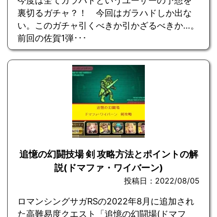
今度は全てガラハドというユーザーの予想を
裏切るガチャ？！ 今回はガラハドしか出な
い。このガチャ引くべきか引かざるべきか…。
前回の佐賀1弾･･･
追憶の幻闘技場 剣 攻略方法とポイントの解
説(ドマファ・ワイバーン)
投稿日：2022/08/05
ロマンシングサガRSの2022年8月に追加され
た高難易度クエスト「追憶の幻闘場(ドマフ