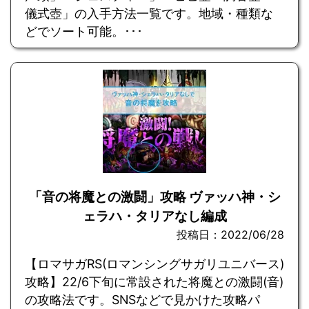
儀式壺」の入手方法一覧です。地域・種類な
どでソート可能。･･･
「音の将魔との激闘」攻略 ヴァッハ神・シ
ェラハ・タリアなし編成
投稿日：2022/06/28
【ロマサガRS(ロマンシングサガリユニバース)
攻略】22/6下旬に常設された将魔との激闘(音)
の攻略法です。SNSなどで見かけた攻略パ