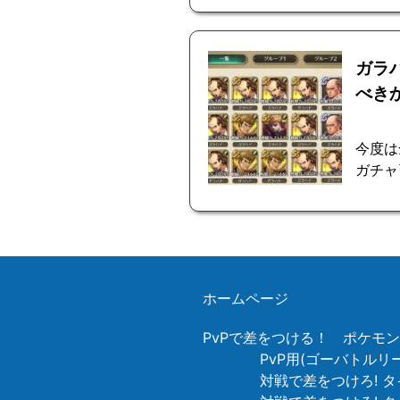
ガラ
べき
今度は
ガチャ
ホームページ
PvPで差をつける！ ポケモ
PvP用(ゴーバトル
対戦で差をつけろ! タ