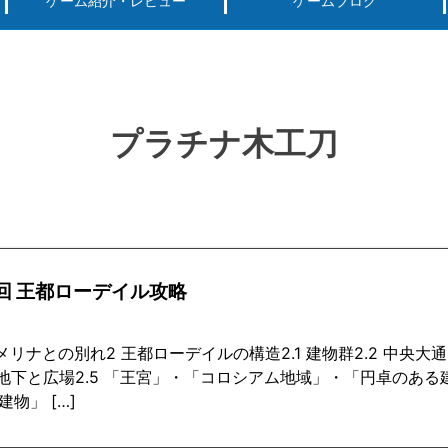
ゲーム紹介・レビュー
ゲームブログ
ーグ用)ポケモン
スマートフォン(android iPhone)
PS4
パソコン(steam, アプリ, ブラウザ)
プラチナ木工刀
3回 王都ローデイル攻略
 メリナとの別れ2 王都ローデイルの構造2.1 建物群2.2 中央大
4 地下と広場2.5 「王宮」・「コロシアム地域」・「円卓のある
建物」 […]