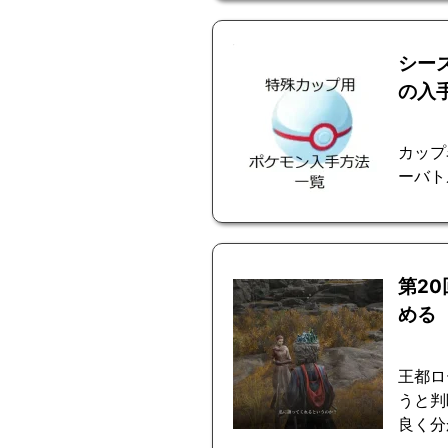
シーズ
の入
カップ名 
ーバト
第2
める
王都ロ
うと判
良く分