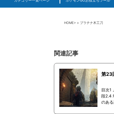
カテゴリー一覧ページ
ポケモンGOお役立ちツール
エルデンリング
ポケモンGO
ロマサガRS
キングオブキングスG+攻略
PvP用(ゴーバトルリ
個体値一括チェッカー
HOME
プラチナ木工刀
関連記事
第2
目次1
段2.
のある