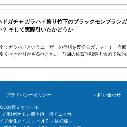
ハドガチャ ガラハド祭り竹下のブラックモンブラン
か？ そして実際引いたかどうか
全てガラハドというユーザーの予想を裏切るガチャ？！ 今回
引くべきか引かざるべきか…。前回の佐賀1弾2弾も含めて私
プライバシーポリシー
お問い合わせ
ンGOお役立ちツール
リーグ用)ポケモン個体値一括チェッカー
イプ相性クイズ レベル0 ～抜群編～