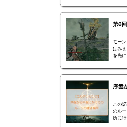
第6
モーン
はみま
を先に
序盤
この記
のルー
所に行