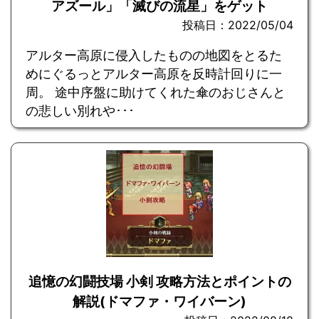
アズール」「滅びの流星」をゲット
投稿日：2022/05/04
アルター高原に侵入したものの地図をとるた
めにぐるっとアルター高原を反時計回りに一
周。 途中序盤に助けてくれた傘のおじさんと
の悲しい別れや･･･
追憶の幻闘技場 小剣 攻略方法とポイントの
解説(ドマファ・ワイバーン)