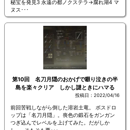
秘宝を発見3 永遠の都ノクステラ→腐れ湖4 マ
ヌス･･･
第10回 名刀月隠のおかげで啜り泣きの半
島を楽々クリア しかし謎ときにハマる
投稿日：2022/04/16
前回苦戦しながら倒した溶岩土竜。 ボスドロ
ップは「名刀月隠」。喪色の鍛石をガンガン
つぎ込んでレベルを上げてみた。だがしか