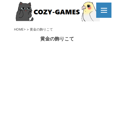
コ
ン
テ
ン
ツ
HOME
黄金の飾りこて
へ
黄金の飾りこて