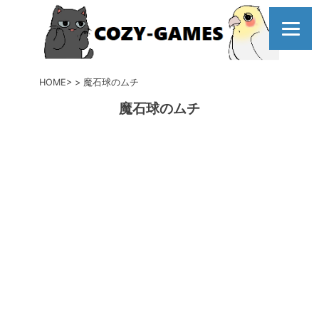
コ
ン
テ
ン
ツ
HOME
魔石球のムチ
へ
魔石球のムチ